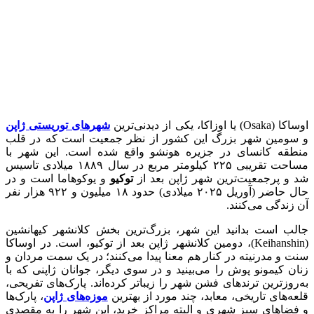
اوساکا (Osaka) یا اوزاکا، یکی از دیدنی‌ترین
شهر‌های توریستی ژاپن
و سومین شهر بزرگ این کشور از نظر جمعیت است که در قلب
منطقه کانسای در جزیره‌ هونشو واقع شده است. این شهر با
مساحت تقریبی ۲۲۵ کیلومتر مربع در سال ۱۸۸۹ میلادی تاسیس
شد و پرجمعیت‌ترین شهر ژاپن بعد از
توکیو
و یوکوهاما است و در
حال حاضر (آوریل ۲۰۲۵ میلادی) حدود ۱۸ میلیون و ۹۲۲ هزار نفر
آن زندگی می‌کنند.
جالب است بدانید این شهر، بزرگ‌ترین بخش کلانشهر کیهانشین
(Keihanshin)، دومین کلانشهر ژاپن بعد از توکیو، است. در اوساکا
سنت و مدرنیته در کنار هم معنا پیدا می‌کنند؛ در یک سمت مردان و
زنان کیمونو پوش را می‌بینید و در سوی دیگر، جوانان ژاپنی که با
به‌روز‌ترین ترند‌های فشن شهر را زیباتر کرده‌‌اند. پارک‌های تفریحی،
قلعه‌های تاریخی، معابد، چند مورد از بهترین
موزه‌های ژاپن
، پارک‌ها
و فضاهای سبز شهری و البته مراکز خرید، این شهر را به مقصدی