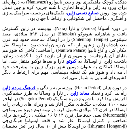
دهکده کوچک ماهیگیری بود و بندر نانیوازو (Naniwazu) به دروازه‌‌‌ای
برای ورود به ژاپن و ارتباط تجاری با شبه جزیره کره و چین تبدیل
شده بود. رونق
صنایع دستی ژاپن
، تکنیک‌های برجسته سرامیک‌سازی
و آهنگری، ماحصل این شکوفایی و ارتباط با جهان بود.
در دوره آسوکا (Asuka) و نارا (Nara)، بودیسم در ژاپن گسترش
یافت و شاهزاده شوتوکو (Shotoku) در سال ۵۹۳ میلادی، معبد
شیتنوجی (Shitennoji Temple) را در اوساکا ساخت. حدود نیم قرن
بعد، پادشاه ژاپن از شهر نارا، که آن زمان پایتخت بود، به اوساکا نقل
مکان کرد و کاخ نانیوا (Naniwa Palace) را ساخت؛ کاخی که هنوز هم
بقایای آن پابرجاست و می‌توان از آن بازدید کرد. با گذشت زمان،
پایتخت ژاپن از اوساکا، به
کیوتو
، نارا و بعد‌ها توکیو منتقل شد، اما
اوساکا کماکان به عنوان دومین شهر بزرگ ژاپن به پیشرفت خود
ادامه داد و هنوز هم یک نقطه دیپلماسی مهم برای ارتباط با دیگر
کشور‌های آسیایی به شمار می‌رفت.
در دوره هیان (Heian Period)، بودیسم به زندگی و
فرهنگ مردم ژاپن
راه پیدا کرد و تعداد
معابد ژاپن
در نارا و اوساکا به طرز چشم‌گیری
افزایش پیدا کرد. با شروع دوره سنگوکو (Sengoku Period) در اواخر
دهه ۱۱۰۰ میلادی، جنگ‌‌های مکرر آغاز شد و ویرانی‌های زیادی را به
اوساکا در قرن ۱۴ میلادی تحمیل کرد. در نیمه دوم دوره موروماچی
(Muromachi) یعنی حدفاصل قرن ۱۴ تا ۱۶ میلادی، درگیری‌ها برای
تصاحب و کنترل اوساکا آغاز شد و قلعه ایشیاما هونگان‌جی
(Ishiyama Hongan-ji) در اوساکا بیش از ۱۰ سال زیر آتش دشمنان