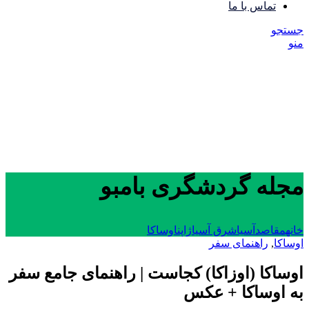
تماس با ما
جستجو
منو
مجله گردشگری بامبو
خانه
مقاصد
آسیا
شرق آسیا
ژاپن
اوساکا
اوساکا
,
راهنمای سفر
اوساکا (اوزاکا) کجاست | راهنمای جامع سفر
به اوساکا + عکس