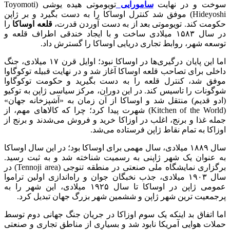
سوخت و در نهایت
سامورایی
تویوموتی هیده یوشی (Toyomoti
Hideyoshi) موفق شد کنترل اوساکا را به دست بگیرد و بر ژاپن
حکومت کند. تویوموتی بعد از به دست آوردن قدرت،
قلعه اوساکا
را
در سال ۱۵۸۳ میلادی ساخت و با ایجاد خندقی اطراف قلعه و
توسعه شهر، روابط تجاری دریایی اوساکا را گسترش داد.
اما این پایان درگیری‌ها در اوساکا نبود؛ اوایل قرن ۱۷ میلادی، جنگ
داخلی برای تصاحب قلعه اوساکا آغاز شد و در نهایت قبیله توکوگاوا
موفق شد، کنترل قلعه را به دست بگیرید و حکومت توکوگاوا
شوگونات را تاسیس کند. در این دوران، مرکز سیاسی ژاپن به توکیو
(ادو قدیم) منتقل شد و اوساکا از آن زمان به «آشپزخانه جهان»
(Kitchen of the World) شهرت پیدا کرد؛ چرا که کالاهای مهم، از
جمله غذا و برنج، اغلب در اوزاکا خرید و فروش می‌شدند و برنج از
اوزاکا به تمام نقاط ژاپن فرستاده می‌شد.
سال ۱۸۸۹ میلادی، سال مهمی برای اوساکا بود؛ در این سال اوساکا
به عنوان یک شهر ژاپنی به رسمیت شناخته شد و به ثبت رسید.
برگزاری نمایشگاه ملی صنعتی در منطقه تنوجی (Tennoji area) در
سال ۱۹۰۳ میلادی، جذب نخبگان جوان و راه‌اندازی اولین تراموا
عمومی ژاپن در اوساکا تا سال ۱۹۲۵ میلادی، این شهر را به
پرجمعیت ترین شهر ژاپن و ششمین شهر بزرگ جهان تبدیل کرد.
اما اتفاق بد اینکه یک سوم اوزاکا در جریان جنگ جهانی دوم توسط
حملات هوایی آمریکا نابود شد و بسیاری از‌ مناطق تجاری و صنعتی