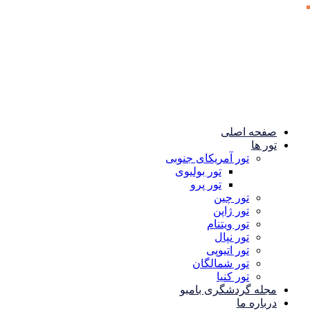
صفحه اصلی
تور ها
تور آمریکای جنوبی
تور بولیوی
تور پرو
تور چین
تور ژاپن
تور ویتنام
تور نپال
تور اتیوپی
تور شمالگان
تور کنیا
مجله گردشگری بامبو
درباره ما