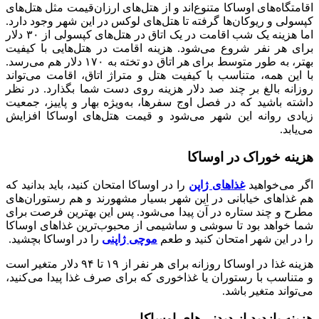
اقامتگاه‌های اوساکا متنوع‌اند و از هتل‌های ارزان‌قیمت مثل هتل‌های
کپسولی و ریوکان‌ها گرفته تا هتل‌های لوکس در این شهر وجود دارد.
اما هزینه یک شب اقامت در یک اتاق در هتل‌های کپسولی از ۳۰ دلار
برای هر نفر شروع می‌شود. هزینه اقامت در هتل‌هایی با کیفیت
بهتر، به طور متوسط برای هر اتاق دو تخته به ۱۷۰ دلار هم می‌رسد.
با این همه، متناسب با کیفیت هتل و متراژ اتاق، اقامت می‌تواند
روزانه بالغ بر چند صد دلار هزینه روی دست شما بگذارد. در نظر
داشته باشید که در فصل اوج سفر‌ها، به‌ویژه بهار و پاییز، جمعیت
زیادی روانه‌ این شهر می‌شود و قیمت هتل‌‌های اوساکا افزایش
می‌یابد.
هزینه خوراک در اوساکا
اگر می‌خواهید
غذاهای ژاپن
را در اوساکا امتحان کنید، باید بدانید که
هم غذاهای خیابانی در این شهر بسیار مشهور‌ند و هم رستوران‌های
مطرح و چند ستاره در آن پیدا می‌شود. پس این بهترین فرصت برای
شما خواهد بود تا سوشی و ساشیمی از محبوب‌‌ترین غذاهای اوساکا
را در این شهر امتحان کنید و طعم
موچی ژاپنی
را در اوساکا بچشید.
هزینه غذا در اوساکا روزانه برای هر نفر از ۱۹ تا ۹۴ دلار متغیر است
و متناسب با رستوران یا غذاخوری که برای صرف غذا پیدا می‌کنید،
می‌تواند متغیر باشد.
هزینه بازدید از دیدنی‌های اوساکا