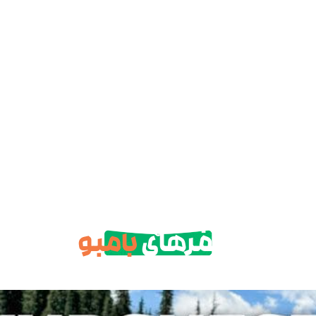
سفرهای
بامبو