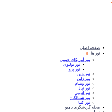
صفحه اصلی
تور ها
تور آمریکای جنوبی
تور بولیوی
تور پرو
تور چین
تور ژاپن
تور ویتنام
تور نپال
تور اتیوپی
تور شمالگان
تور کنیا
مجله گردشگری بامبو
درباره ما