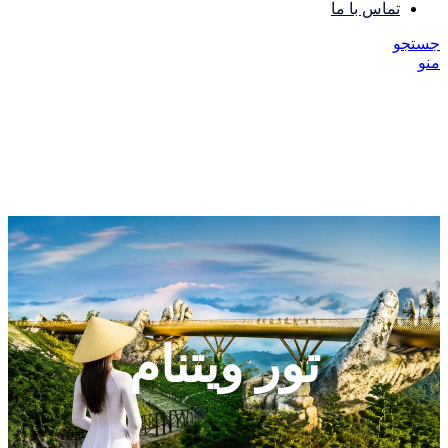
تماس با ما
جستجو
منو
تور ویتنام