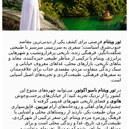
تور ویتنام
فرصتی برای کشف یکی از دیدنی‌ترین مقاصد
جنوب‌شرق آسیاست؛ سفری به سرزمینی سرسبز با طبیعتی
شگفت‌انگیز، فرهنگی زنده، تاریخی پرفرازونشیب و شهرهایی
پرانرژی. ویتنام با ترکیبی از مناظر طبیعی خیره‌کننده، معابد و
بناهای تاریخی، بازارهای محلی، غذاهای معروف خیابانی و
سبک زندگی متفاوت مردم، مقصدی جذاب برای علاقه‌مندان
به سفرهای فرهنگی، طبیعت‌گردی و تجربه‌های اصیل آسیایی
است.
در
تور ویتنام بامبو اکوتور
، می‌توانید چهره‌های متنوع این
کشور را از نزدیک تجربه کنید؛ از خیابان‌های پرجنب‌وجوش
هانوی
و فضای تاریخی شهرهای قدیمی گرفته تا
چشم‌اندازهای آهکی و رودخانه‌های آرام
نین‌بین
، قایق‌سواری
در میان طبیعت بکر، بازدید از روستاهای محلی و آشنایی با
فرهنگ روزمره مردم ویتنام. این سفر ترکیبی از شهرگردی،
طبیعت‌گردی، تاریخ، غذا و زندگی محلی است و برای
مسافرانی طراحی شده که به دنبال تجربه‌ای متفاوت و