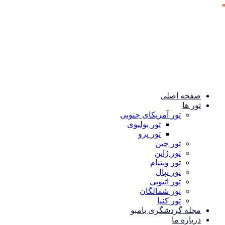
صفحه اصلی
تور ها
تور آمریکای جنوبی
تور بولیوی
تور پرو
تور چین
تور ژاپن
تور ویتنام
تور نپال
تور اتیوپی
تور شمالگان
تور کنیا
مجله گردشگری بامبو
درباره ما