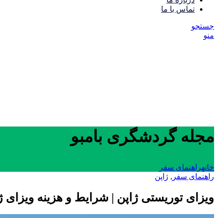
تماس با ما
جستجو
منو
مجله گردشگری بامبو
خانه
راهنمای سفر
راهنمای سفر
,
ژاپن
ویزای توریستی ژاپن | شرایط و هزینه ویزای ژاپن (