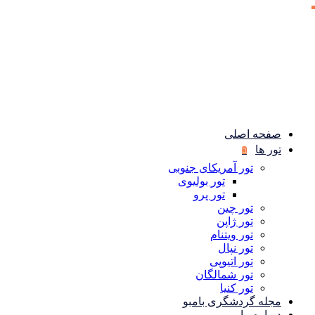
صفحه اصلی
تور ها
تور آمریکای جنوبی
تور بولیوی
تور پرو
تور چین
تور ژاپن
تور ویتنام
تور نپال
تور اتیوپی
تور شمالگان
تور کنیا
مجله گردشگری بامبو
درباره ما