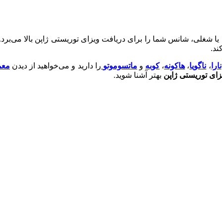
 یا شغلی، شانس شما را برای دریافت ویزای توریستی ژاپن بالا می‌برد.
ند.
نارا
،
ناگویا
،
هاکونه
،
کوبه
و
ماتسوموتو
را دارید و می‌خواهید از دیدن
معم
زای توریستی ژاپن
بهتر آشنا شوید.