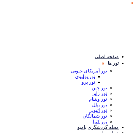
صفحه اصلی
تور ها
تور آمریکای جنوبی
تور بولیوی
تور پرو
تور چین
تور ژاپن
تور ویتنام
تور نپال
تور اتیوپی
تور شمالگان
تور کنیا
مجله گردشگری بامبو
درباره ما