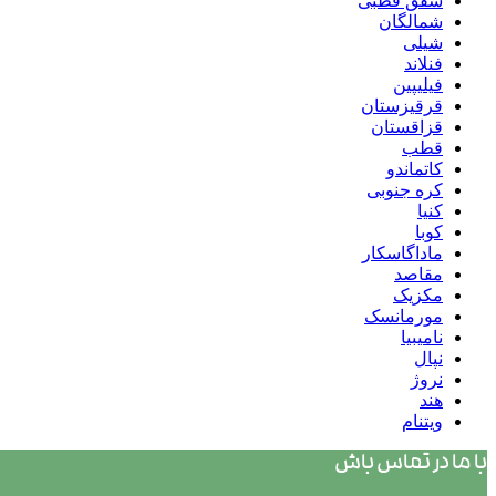
شفق قطبی
شمالگان
شیلی
فنلاند
فیلیپین
قرقیزستان
قزاقستان
قطب
کاتماندو
کره جنوبی
کنیا
کوبا
ماداگاسکار
مقاصد
مکزیک
مورمانسک
نامیبیا
نپال
نروژ
هند
ویتنام
با ما در تماس باش