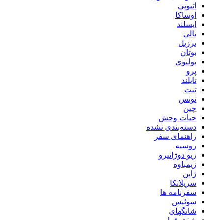
اتیوپی
اوساکا
ایسلند
بالی
برزیل
بوتان
بولیوی
پرو
تایلند
تبت
تونس
چین
حیات وحش
دسته‌بندی نشده
راهنمای سفر
روسیه
ریو دوژانیرو
زیمباوه
ژاپن
سریلانکا
سفرنامه ها
سوئیس
شانگهای