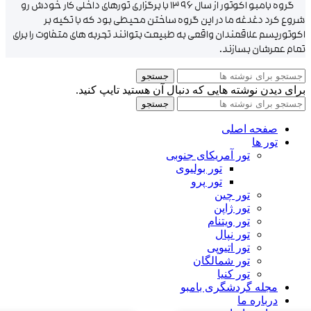
گروه بامبو اکوتور از سال ۱۳۹۶ با برگزاری تورهای داخلی کار خودش رو
شروع کرد دغدغه ما در این گروه ساختن محیطی بود که با تکیه بر
اکوتوریسم علاقمندان واقعی به طبیعت بتوانند تجربه های متفاوت را برای
تمام عمرشان بسازند.
جستجو
برای دیدن نوشته هایی که دنبال آن هستید تایپ کنید.
جستجو
صفحه اصلی
تور ها
تور آمریکای جنوبی
تور بولیوی
تور پرو
تور چین
تور ژاپن
تور ویتنام
تور نپال
تور اتیوپی
تور شمالگان
تور کنیا
مجله گردشگری بامبو
درباره ما