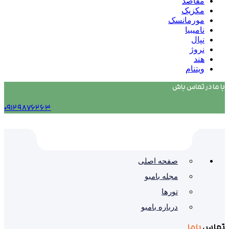
مقاصد
مکزیک
مورمانسک
نامیبیا
نپال
نروژ
هند
ویتنام
با ما در تماس باش
۰۹۱۲۹۸۷۶۲۶۳
صفحه اصلی
مجله بامبو
تورها
درباره بامبو
تماس
باما