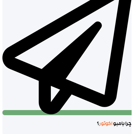
چرا بامبو
اکوتور
؟