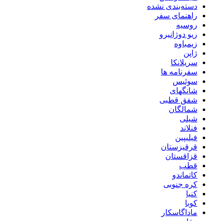
دسته‌بندی نشده
راهنمای سفر
روسیه
ریو دوژانیرو
زیمباوه
ژاپن
سریلانکا
سفرنامه ها
سوئیس
شانگهای
شفق قطبی
شمالگان
شیلی
فنلاند
فیلیپین
قرقیزستان
قزاقستان
قطب
کاتماندو
کره جنوبی
کنیا
کوبا
ماداگاسکار