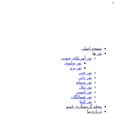
صفحه اصلی
تور ها
تور آمریکای جنوبی
تور بولیوی
تور پرو
تور چین
تور ژاپن
تور ویتنام
تور نپال
تور اتیوپی
تور شمالگان
تور کنیا
مجله گردشگری بامبو
درباره ما