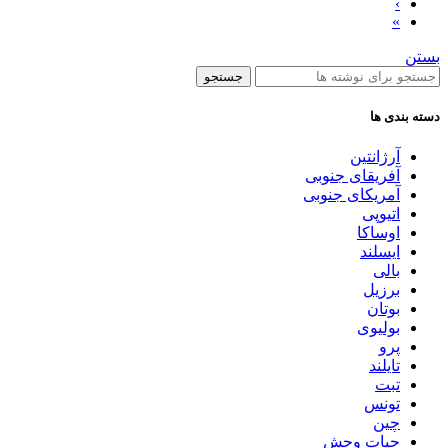
›
»
بستن
جستجو
دسته بندی ها
آرژانتین
آفریقای جنوبی
آمریکای جنوبی
اتیوپی
اوساکا
ایسلند
بالی
برزیل
بوتان
بولیوی
پرو
تایلند
تبت
تونس
چین
حیات وحش