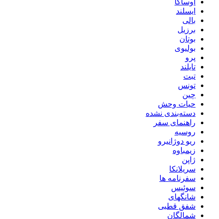
اوساکا
ایسلند
بالی
برزیل
بوتان
بولیوی
پرو
تایلند
تبت
تونس
چین
حیات وحش
دسته‌بندی نشده
راهنمای سفر
روسیه
ریو دوژانیرو
زیمباوه
ژاپن
سریلانکا
سفرنامه ها
سوئیس
شانگهای
شفق قطبی
شمالگان