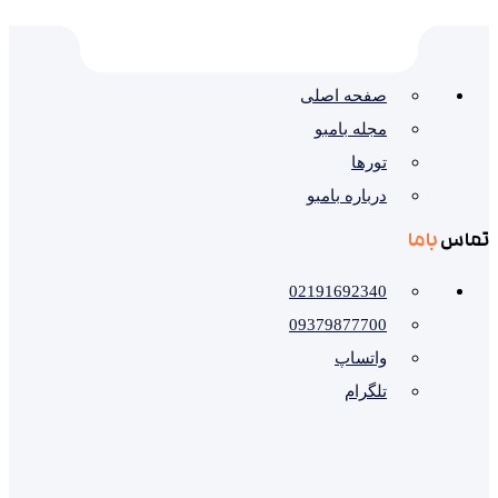
صفحه اصلی
مجله بامبو
تورها
درباره بامبو
تماس
باما
02191692340
09379877700
واتساپ
تلگرام