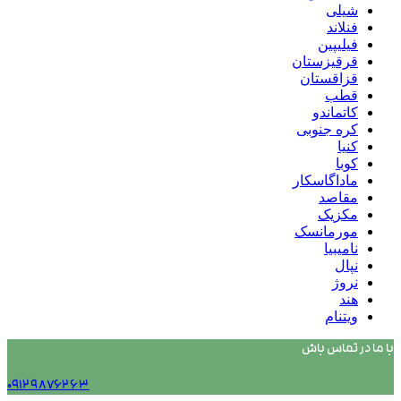
شیلی
فنلاند
فیلیپین
قرقیزستان
قزاقستان
قطب
کاتماندو
کره جنوبی
کنیا
کوبا
ماداگاسکار
مقاصد
مکزیک
مورمانسک
نامیبیا
نپال
نروژ
هند
ویتنام
با ما در تماس باش
۰۹۱۲۹۸۷۶۲۶۳