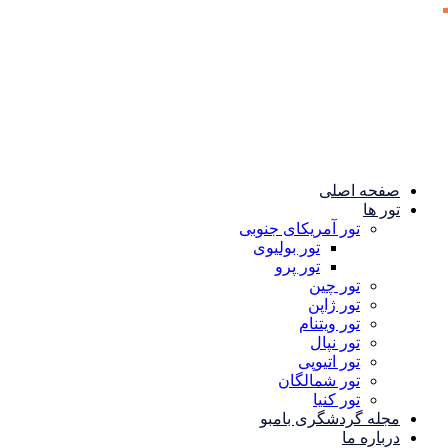
صفحه اصلی
تور ها
تور آمریکای جنوبی
تور بولیوی
تور پرو
تور چین
تور ژاپن
تور ویتنام
تور نپال
تور اتیوپی
تور شمالگان
تور کنیا
مجله گردشگری بامبو
درباره ما