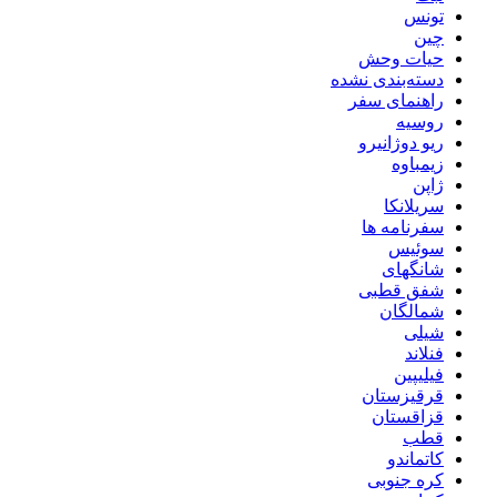
تونس
چین
حیات وحش
دسته‌بندی نشده
راهنمای سفر
روسیه
ریو دوژانیرو
زیمباوه
ژاپن
سریلانکا
سفرنامه ها
سوئیس
شانگهای
شفق قطبی
شمالگان
شیلی
فنلاند
فیلیپین
قرقیزستان
قزاقستان
قطب
کاتماندو
کره جنوبی