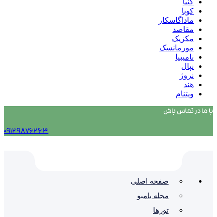
کنیا
کوبا
ماداگاسکار
مقاصد
مکزیک
مورمانسک
نامیبیا
نپال
نروژ
هند
ویتنام
با ما در تماس باش
۰۹۱۲۹۸۷۶۲۶۳
صفحه اصلی
مجله بامبو
تورها