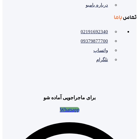
درباره بامبو
تماس
باما
02191692340
09379877700
واتساپ
تلگرام
برای ماجراجویی آماده شو
Whatsapp