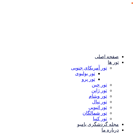
صفحه اصلی
تور ها
تور آمریکای جنوبی
تور بولیوی
تور پرو
تور چین
تور ژاپن
تور ویتنام
تور نپال
تور اتیوپی
تور شمالگان
تور کنیا
مجله گردشگری بامبو
درباره ما