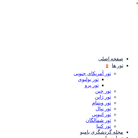
صفحه اصلی
تور ها
تور آمریکای جنوبی
تور بولیوی
تور پرو
تور چین
تور ژاپن
تور ویتنام
تور نپال
تور اتیوپی
تور شمالگان
تور کنیا
مجله گردشگری بامبو
درباره ما