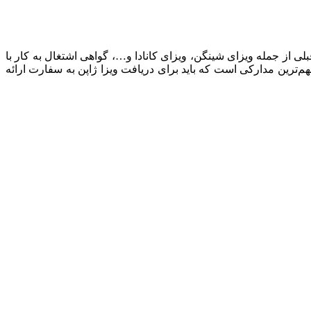
لی از جمله ویزای شینگن، ویزای کانادا و…، گواهی اشتغال به کار با
 انگلیسی و با تایید دادگستری، گواهی تکمن مالی به‌مبلغ حداقل ۲۰۰ میلیون تومان به دلار و ریز گردش ۳ ماهه، مهم‌ترین مدارکی است که باید برای دریافت ویزا ژاپن به سفارت ارائه