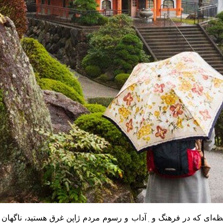
ای که در فرهنگ و ٖآداب و رسوم مردم ژاپن غرق هستید، ناگهان مغز