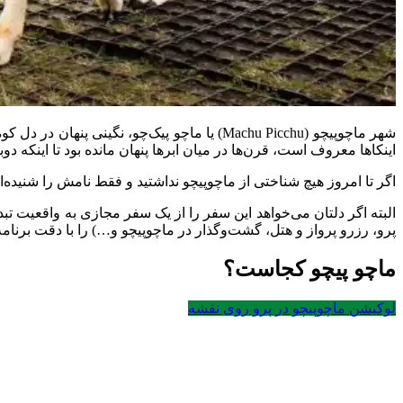
شهر ماچوپیچو (Machu Picchu) یا ماچو پیک‌چ
اینکاها معروف است، قرن‌ها در میان ابرها پنهان مانده بود تا اینکه
اگر تا امروز هیچ شناختی از ماچوپیچو نداشتید و فقط نامش را شنیده‌ای
البته اگر دلتان می‌خواهد این سفر را از یک سفر مجازی به واقعیت تبدی
پرو، رزرو پرواز و هتل، گشت‌و‌گذار در ماچوپیچو و…) را با دقت برنام
ماچو پیچو کجاست؟
لوکیشن ماچوپیچو در پرو روی نقشه