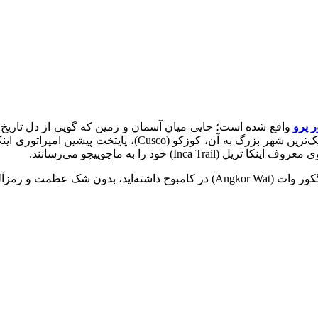
 پرو
سطح دریا، بالای دره‌ معروف اورو بامبا (Urubamba) قرار دارد 
) خود را به ماچوپیچو می‌رسانند.