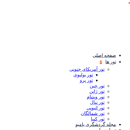
صفحه اصلی
تور ها
تور آمریکای جنوبی
تور بولیوی
تور پرو
تور چین
تور ژاپن
تور ویتنام
تور نپال
تور اتیوپی
تور شمالگان
تور کنیا
مجله گردشگری بامبو
درباره ما