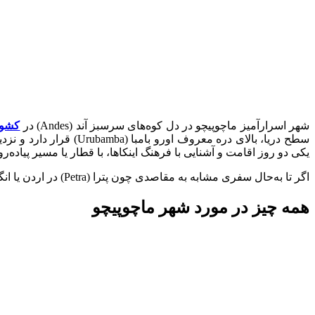
شهر اسرارآمیز ماچوپیچو در دل کوه‌های سرسبز آند (Andes) در
کشور
یکی دو روز اقامت و آشنایی با فرهنگ اینکاها، با قطار یا مسیر پیاده‌روی معروف اینکا تریل (Inca Trail
اگر تا به‌حال سفری مشابه به مقاصدی چون پترا (Petra) در اردن یا انگکور وات (Angkor Wat) در کامبوج داشته‌اید، بدون شک عظمت و رمزآلود بودن ماچوپیچو نیز شما را شگفت‌زده خواهد کرد.
همه چیز در مورد شهر ماچوپیچو