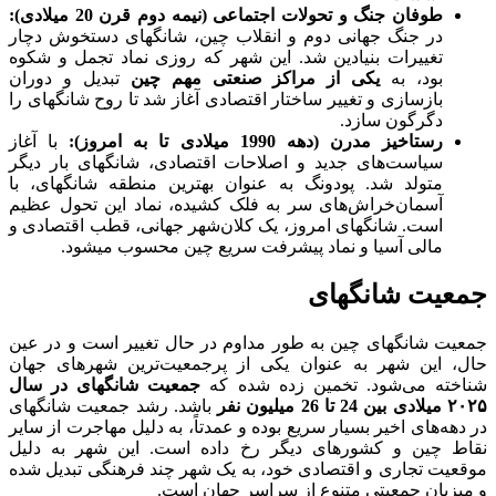
طوفان جنگ و تحولات اجتماعی (نیمه دوم قرن 20 میلادی):
در جنگ جهانی دوم و انقلاب چین، شانگهای دستخوش دچار
تغییرات بنیادین شد. این شهر که روزی نماد تجمل و شکوه
بود، به
یکی از مراکز صنعتی مهم چین
تبدیل و دوران
بازسازی و تغییر ساختار اقتصادی آغاز شد تا روح شانگهای را
دگرگون سازد.
رستاخیز مدرن (دهه 1990 میلادی تا به امروز):
با آغاز
سیاست‌های جدید و اصلاحات اقتصادی، شانگهای بار دیگر
متولد شد. پودونگ به عنوان بهترین منطقه شانگهای، با
آسمان‌خراش‌های سر به فلک کشیده، نماد این تحول عظیم
است. شانگهای امروز، یک کلان‌شهر جهانی، قطب اقتصادی و
مالی آسیا و نماد پیشرفت سریع چین محسوب می‎شود.
جمعیت شانگهای
جمعیت شانگهای چین به طور مداوم در حال تغییر است و در عین
حال، این شهر به عنوان یکی از پرجمعیت‌ترین شهرهای جهان
شناخته می‌شود. تخمین زده شده که
جمعیت شانگهای در سال
۲۰۲۵ میلادی بین 24 تا 26 میلیون نفر
باشد. رشد جمعیت شانگهای
در دهه‌های اخیر بسیار سریع بوده و عمدتاً، به دلیل مهاجرت از سایر
نقاط چین و کشورهای دیگر رخ داده است. این شهر به دلیل
موقعیت تجاری و اقتصادی خود، به یک شهر چند فرهنگی تبدیل شده
و میزبان جمعیتی متنوع از سراسر جهان است.