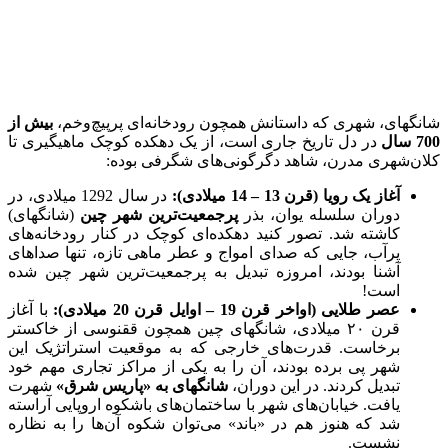
شانگهای، شهری که داستانش همچون رودخانه‌ای پرپیچ‌وخم،
بیش از
700 سال
در دل تاریخ جاری است، از یک دهکده‌ کوچک ماهیگیری تا
کلان‌شهری مدرن، شاهد دگرگونی‌های شگرفی بوده:
آغاز یک رویا (قرن 13 – 14 میلادی):
در سال 1292 میلادی، در
دوران سلسله‌ یوان، بذر
پرجمعیت‌ترین شهر چین
(شانگهای)
کاشته شد. تصور کنید دهکده‌ای کوچک در کنار رودخانه‌های
پرآب، جایی که صدای امواج و عطر ماهی تازه، تنها صداهای
آشنا بودند، امروزه تبدیل به پرجمعیت‌ترین شهر چین شده
است!
عصر طلایی (اواخر قرن 19 – اوایل قرن 20 میلادی):
با آغاز
قرن ۲۰ میلادی، شانگهای چین همچون ققنوسی از خاکستر
برخاست. قدرت‌های خارجی که به موقعیت استراتژیک این
شهر پی برده بودند، آن را به یکی از مراکز تجاری مهم خود
تبدیل کردند. در این دوران،
شانگهای به «پاریس شرق»
شهرت
یافت. خیابان‌های شهر با ساختمان‌های باشکوه اروپایی آراسته
شد که هنوز هم در «باند» می‌توان شکوه آن‌ها را به نظاره
نشست.