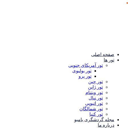
صفحه اصلی
تور ها
تور آمریکای جنوبی
تور بولیوی
تور پرو
تور چین
تور ژاپن
تور ویتنام
تور نپال
تور اتیوپی
تور شمالگان
تور کنیا
مجله گردشگری بامبو
درباره ما