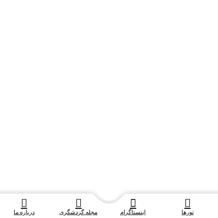
برج مروارید شرقی (Oriental Pearl Tower):
برج اورینتال
تورها
اینستاگرام
مجله گردشگری
درباره ما
پریل یا مروارید شرقی، برجی ۴۶۸ متری و یکی از نمادهای