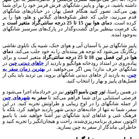
داشته باشید، در بهار و پاییز، شانگهای فرش قرمز خود را برای شما
پهن می‌کند. تصور کنید هنگام فصل بهار، در خیابان‌های شانگهای
قدم می‌زنید، جایی که عطر شکوفه‌های گیلاس و هلو، هوا را پر
کرده است.
دمای هوا بین 15 تا 25 درجه سانتی‌گراد متغیر است
و
یک فرصت بی‎نظیر برای گشت‌وگذار در پارک‌های سرسبز شانگهای
به‌وجود آمده.
پاییز شانگهای نیز با آسمان آبی و هوای خنک، شبیه یک تابلوی نقاشی
رنگارنگ می‌شود که توجه هر بیننده‌ای را به خود جلب می‌کند.
دمای
هوا در این فصل بین 18 تا 25 درجه سانتی‌گراد
متغیر است و برای
پیاده‌روی در امتداد رودخانه هوانگپو و بازدید از
جاهای دیدنی چین
در
شانگهای حرف ندارد! پس اگر می‌خواهید در
بهترین زمان سفر به
چین
، به بازدید از جاهای دیدنی شانگهای بروید، بی تردید باید یکی از
فصل‌های پاییز و بهار را انتخاب کنید.
در همین راستا،
تور چین
بامبو اکوتور
نیز در خردادماه اجرا می‌شود و
فرصتی استثنایی برای شما فراهم می‌کند تا
سفر به
شهرهای چین
از جمله شانگهای را در اوج زیبایی و طراوتش تجربه کنید. در این
سفر، شما نه تنها از جاذبه‌های دیدنی شهر بازدید خواهید کرد، بلکه با
فرهنگ غنی و غذاهای لذیذ شانگهای نیز آشنا خواهید شد. با بامبو
اکوتور، سفری برنامه‌ریزی‌شده، راحت و هیجان‌انگیز را تجربه کنید و
خاطراتی ماندگار از سفر به چین بسازید.