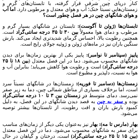
کنار دریای چین شرقی قرار گرفته، با تابستان‌های گرم و
زمستان‌هایی نسبتاً خنک؛ آب و هوای معتدل و مرطوبی دارد.
اما آب
و هوای شانگهای چین در هر فصل چطور است؟
تابستان‌ها (ژوئن تا آگوست):
تابستان در شانگهای بسیار گرم و
مرطوب و دمای هوا معمولاً
بین ۳۰ تا ۳۵ درجه سانتی‌گراد
است.
همچنین رطوبت بالا، احساس گرمای شدیدتری ایجاد می‌کند. بارش
سنگین باران نیز در ماه‌های ژوئن و ژوئیه جولای رایج است.
پاییز (سپتامبر تا نوامبر):
پاییز یکی از بهترین زمان‌ها برای دیدن
شانگهای محسوب می‌شود. دما در این فصل معتدل (
بین ۱۸ تا ۲۵
درجه سانتی‌گراد
) است و رطوبت هوا کاهش می‌یابد؛ بنابراین آب و
هوا به نسبت، دلپذیر و مطبوع است.
زمستان‌ها (دسامبر تا فوریه):
زمستان‌ها در شانگهای نسبتاً سرد
است، اما برخلاف بسیاری از مناطق شمالی چین، دما به زیر صفر
نمی‌رسد. دمای متوسط
در زمستان بین
۳ تا ۱۰ درجه سانتی‌گراد
بوده و
سفر به چین
به قصد دیدن شانگهای در این فصل، به دلیل
کمبود بارش باران و افت رطوبت، از تابستان‌ها بیشتر توصیه
می‌شود.
بهار (مارس تا مه):
بهار
نیز به‌عنوان یکی دیگر از زمان‌های مناسب
برای سفر به شانگهای محسوب می‌شود. دما در این فصل معتدل
(بین ۱۵ تا ۲۵ درجه سانتی‌گراد)
است، درختان و گیاهان در حال