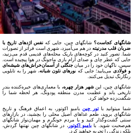
شانگهای کجاست؟
شانگهای چین، جایی که
نفس اژدهای تاریخ با
ضربان قلب مدرنیته
در هم می‌آمیزد، شهری است فراتر از تصورات
شما. تصور کنید در کوچه‌های باریک محله‌های قدیمی قدم می‌زنید،
جایی که عطر چای و صدای آرام بازی ماجونگ در هوا پیچیده است.
سپس، ناگهان خود را در میان
جنگلی از آسمان‌خراش‌های شیشه‌ای
و فولادی
می‌یابید؛ جایی که ن
ورهای نئون شبانه
، شهر را به تابلویی
رنگارنگ تبدیل می‌کنند.
شانگهای چین، این
شهر هزار چهره،
با معماری‌های خیره‌کننده بندر
تاریخی باند و عظمت مدرن منطقه پودونگ، هر لحظه شما را
شگفت‌زده خواهد کرد.
شما می‎توانید با
تور چین
بامبو اکوتور، به اعماق فرهنگ و تاریخ
شانگهای بروید، طعم غذاهای اصیل محلی را بچشید، در بازارهای
سنتی گشت‌وگذار کنید و با مردم خونگرم و مهمان‌نواز شانگهای
هم‌صحبت شوید. با
بامبو اکوتور
، در شانگهای چین نه‎تنها گردش،
بلکه زندگی را تجربه خواهید کرد.