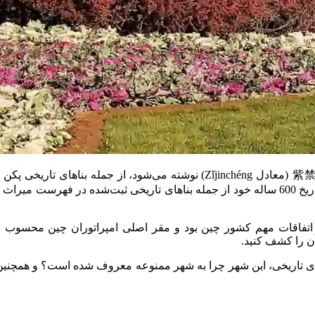
شهر ممنوعه چین (به انگلیسی Forbidden City) که به زبان چینی 紫禁城 (معادل héng
ورود به این شهر، ممنوع است! اما این طور نیست؛ شهر ممنوعه با تاریخ 600 ساله خود از جمله ب
م اتفاقات مهم کشور چین بود و مقر اصلی امپراتوران چین محسوب 
آن را کشف کنید.
ی‌های تاریخی، این شهر چرا به شهر ممنوعه معروف شده است؟ و همچنین