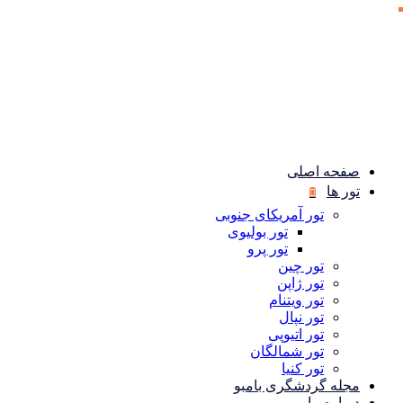
صفحه اصلی
تور ها
تور آمریکای جنوبی
تور بولیوی
تور پرو
تور چین
تور ژاپن
تور ویتنام
تور نپال
تور اتیوپی
تور شمالگان
تور کنیا
مجله گردشگری بامبو
درباره ما