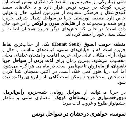
شنی زیبا، یکی از محبوب‌ترین مقاصد گردشگری تونس است. این
جزیره کوچک در جنوب تونس قرار دارد و با خانه‌های سفید
گنبدی‌شکل و فرهنگی متفاوت از سرزمین اصلی، حال و هوایی
خاص دارد. منطقه توریستی جربا در سواحل شمال شرقی جزیره
واقع شده و مجموعه‌ای از
هتل‌های مدرن و لوکس
را در خود جای
داده است؛ در حالی که بخش‌های دیگر جزیره همچنان اصالت و
سبک سنتی خود را حفظ کرده‌اند.
منطقه
حومت السوق (Houmt Souk)
یکی از جذاب‌ترین نقاط
جزیره است که با خیابان‌های سنتی، قیمت‌های مناسب و حال و
هوای آرام، مکانی عالی برای خرید، اقامت و امتحان غذاهای محلی
محسوب می‌شود. بهترین زمان برای
لذت بردن از سواحل جربا
تابستان، از ماه ژوئن تا سپتامبر
است. در ماه می هوا گرم می‌شود،
اما آب دریا هنوز کمی خنک است. در اکتبر، همچنان شنا کردن
لذت‌بخش است؛ هرچند ممکن است گاهی باد و ابرهای پراکنده دیده
شود.
در جربا می‌توانید از
سواحل رویایی
،
شبه‌جزیره رأس‌الرمل
،
دوچرخه‌سواری در روستاهای کوچک
، معماری سنتی و مناظر
چشم‌نواز طلوع و غروب لذت ببرید.
سوسه، جواهری درخشان در سواحل تونس