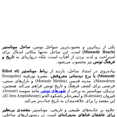
یکی از زیباترین و محبوب‌ترین سواحل تونس،
ساحل موناستیر
(Monastir Beach)
است. این ساحل نه‌تنها مکانی ایده‌آل برای
استراحت و لذت بردن از آفتاب است، بلکه دروازه‌ای به
تاریخ و
فرهنگ تونس
نیز محسوب می‌شود.
پیاده‌روی در امتداد ساحل، بازدید از
رباط موناستیر (Ribat of
Monastir) با برج دیده‌بانی معروفش
، مقبره بورقیبه (Bourguiba
Mausoleum)، مدینه قدیمی (Monastir Medina) و بازارهای سنتی،
فرصتی برای کشف فرهنگ و تاریخ تونس فراهم می‌کند. همچنین،
نزدیکی موناستیر به برخی از
شهرهای تونس
مانند سوسه (Sousse)،
قیروان (Kairouan) و آمفی‌تئاتر باشکوه الجم (El Jem Amphitheatre)،
این مقصد را برای علاقه‌مندان به تاریخ جذاب‌تر می‌کند.
علاوه بر جاذبه‌های طبیعی و تاریخی، موناستیر
مقصدی بی‌نظیر
برای عاشقان غذاهای مدیترانه‌ای
است. در رستوران‌های ساحلی،