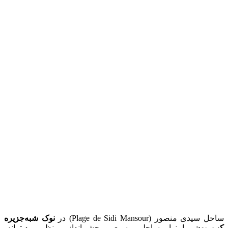
ساحل سیدی منصور (Plage de Sidi Mansour) در
نوک شبه‌جزیره
کپ بون
، با نوار ساحلی وسیع و چشم‌انداز بی‌نظیر مدیترانه،