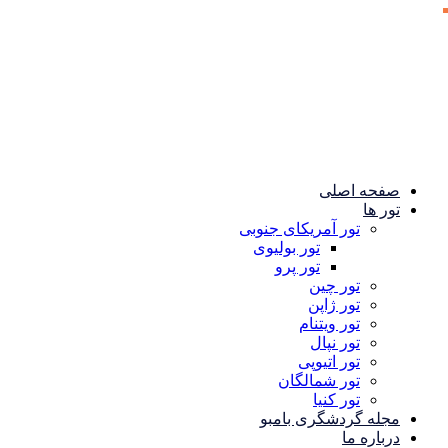
صفحه اصلی
تور ها
تور آمریکای جنوبی
تور بولیوی
تور پرو
تور چین
تور ژاپن
تور ویتنام
تور نپال
تور اتیوپی
تور شمالگان
تور کنیا
مجله گردشگری بامبو
درباره ما