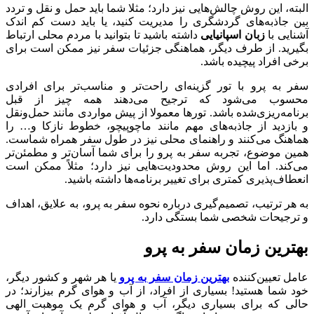
البته، این روش چالش‌هایی نیز دارد؛ مثلا شما باید حمل و نقل و تردد
بین جاذبه‌های گردشگری را مدیریت کنید، یا باید دست کم اندک
آشنایی با
زبان اسپانیایی
داشته باشید تا بتوانید با مردم محلی ارتباط
بگیرید. از طرف دیگر،‌ هماهنگی جزئیات سفر نیز ممکن است برای
برخی افراد پیچیده باشد.
سفر به پرو با تور گزینه‌ای راحت‌تر و مناسب‌تر برای افرادی
محسوب می‌شود که ترجیح می‌دهند همه چیز از قبل
برنامه‌ریزی‌شده باشد. تورها معمولا از پیش مواردی مانند حمل‌ونقل
و بازدید از جاذبه‌های مهم مانند ماچوپیچو، خطوط نازکا و… را
هماهنگ می‌کنند و راهنمای محلی نیز در طول سفر همراه شماست.
همین موضوع، تجربه سفر به پرو را برای شما آسان‌تر و مطمئن‌تر
می‌کند. اما این روش محدودیت‌هایی نیز دارد؛ مثلاً ممکن است
انعطاف‌پذیری کمتری برای تغییر برنامه‌ها داشته باشید.
به هر ترتیب، تصمیم‌گیری درباره نحوه سفر به پرو، به علایق، اهداف
و ترجیحات شخصی شما بستگی دارد.
بهترین زمان سفر به پرو
عامل تعیین‌کننده
بهترین زمان سفر به پرو
یا هر شهر و کشور دیگر،
خود شما هستید! بسیاری از افراد، از آب و هوای گرم بیزارند؛ در
حالی که برای بسیاری دیگر، آب و هوای گرم یک موهبت الهی