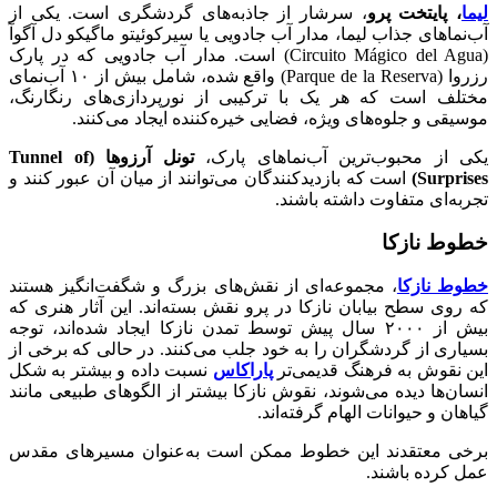
لیما
، پایتخت پرو
، سرشار از جاذبه‌های گردشگری است. یکی از
آب‌نماهای جذاب لیما، مدار آب جادویی یا سیرکوئیتو ماگیکو دل آگوآ
(Circuito Mágico del Agua) است. مدار آب جادویی که در پارک
رزروا (Parque de la Reserva) واقع شده، شامل بیش از ۱۰ آب‌نمای
مختلف است که هر یک با ترکیبی از نورپردازی‌های رنگارنگ،
موسیقی و جلوه‌های ویژه‌، فضایی خیره‌کننده ایجاد می‌کنند.
یکی از محبوب‌ترین آب‌نماهای پارک،
تونل آرزوها (Tunnel of
Surprises)
است که بازدیدکنندگان می‌توانند از میان آن عبور کنند و
تجربه‌ای متفاوت داشته باشند.
خطوط نازکا
خطوط نازکا
، مجموعه‌ای از نقش‌های بزرگ و شگفت‌انگیز هستند
که روی سطح بیابان نازکا در پرو نقش بسته‌اند. این آثار هنری که
بیش از ۲۰۰۰ سال پیش توسط تمدن نازکا ایجاد شده‌اند، توجه
بسیاری از گردشگران را به خود جلب می‌کنند. در حالی که برخی از
این نقوش به فرهنگ قدیمی‌تر
پاراکاس
نسبت داده و بیشتر به شکل
انسان‌ها دیده می‌شوند، نقوش نازکا بیشتر از الگوهای طبیعی مانند
گیاهان و حیوانات الهام گرفته‌اند.
برخی معتقدند این خطوط ممکن است به‌عنوان مسیرهای مقدس
عمل کرده باشند.