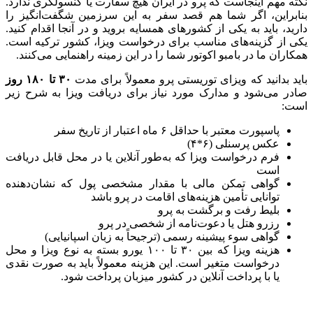
نکته مهم اینجاست که پرو در ایران هیچ سفارت یا کنسولگری ندارد.
بنابراین، اگر شما هم قصد سفر به این سرزمین شگفت‌انگیز را
دارید، باید به یکی از کشورهای همسایه بروید و در آنجا اقدام کنید.
یکی از گزینه‌های مناسب برای درخواست ویزا، کشور ترکیه است.
همکاران ما در بامبو اکوتور شما را در این زمینه راهنمایی می‌کنند.
باید بدانید که ویزای توریستی پرو معمولاً برای مدت
۳۰ تا ۱۸۰ روز
صادر می‌شود و مدارک مورد نیاز برای دریافت ویزا به شرح زیر
است:
پاسپورت معتبر با حداقل ۶ ماه اعتبار از تاریخ سفر
عکس پرسنلی (۶*۴)
فرم درخواست ویزا که به‌طور آنلاین یا در محل قابل دریافت
است
گواهی تمکن مالی با مقدار مشخصی پول که نشان‌دهنده
توانایی تأمین هزینه‌های اقامت در پرو باشد
بلیط رفت و برگشت به پرو
رزرو هتل یا دعوت‌نامه از شخصی در پرو
گواهی سوء پیشینه رسمی (ترجیحاً به زبان اسپانیایی)
هزینه ویزا که بین ۳۰ تا ۱۰۰ یورو بسته به نوع ویزا و محل
درخواست متغیر است. این هزینه معمولاً باید به صورت نقدی
یا با پرداخت آنلاین در کشور میزبان پرداخت شود.