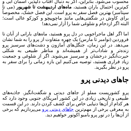
محسوب می‌شود. بنابراین، اگر به دنبال آفتاب دلپذیر، آسمان آبی و
کم‌ترین احتمال باران هستید،
ماه‌های اردیبهشت تا شهریور
(می تا
سپتامبر) بهترین فصل سفر به پرو است. این فصل خشک، مخصوصاً
برای کاوش در شگفتی‌هایی مانند ماچوپیچو و کوزکو عالی است؛
البته اگر ازدحام و شلوغی شما را آزار نمی‌دهد!
اما اگر اهل ماجراجویی در دل پرو هستید، ماه‌های بارانی از آبان تا
فروردین (نوامبر تا مارس) یک چهره متفاوت از پرو را به شما نشان
می‌دهد. در این زمان، جنگل‌های آمازون و دشت‌های سرسبز پرو
زنده‌تر و شاداب‌تر از همیشه‌اند و مناظر طبیعی به شکلی
حیرت‌انگیز درخشان و سرسبز می‌شوند. اگر از شلوغی و جمعیت
زیاد فراری هستید، توصیه می‌کنیم این بازه زمانی را برای سفر به
پرو در نظر بگیرید.
جاهای دیدنی پرو
پرو کشوریست مملو از جاهای دیدنی و شگفت‌انگیز. جاذبه‌های
طبیعی و تاریخی زیادی در این کشور آمریکای جنوبی وجود دارد که
هر کدام از آن‌ها دنیایی خاص برای کشف کردن دارند. در این قسمت
به معرفی برخی از مهم‌ترین
جاهای دیدنی پرو
می‌پردازیم که برخی
از آن‌ها را در تور پرو بامبو اکوتور خواهیم دید.