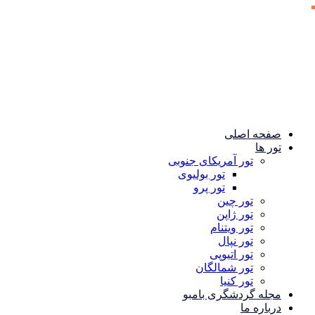
صفحه اصلی
تور ها
تور آمریکای جنوبی
تور بولیوی
تور پرو
تور چین
تور ژاپن
تور ویتنام
تور نپال
تور اتیوپی
تور شمالگان
تور کنیا
مجله گردشگری بامبو
درباره ما