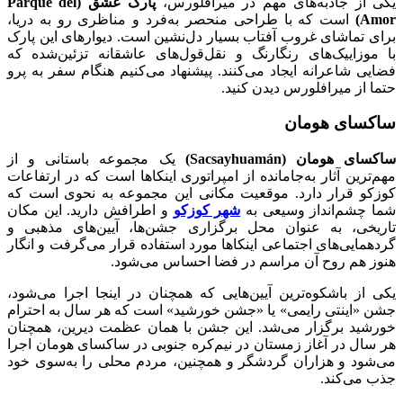
یکی از جاذبه‌های مهم در میرافلورس،
پارک عشق (Parque del
Amor)
است که با طراحی منحصر به‌فرد و مناظری رو به دریا،
برای تماشای غروب آفتاب بسیار دل‌نشین است. دیوارهای این پارک
با موزاییک‌های رنگارنگ و نقل‌قول‌های عاشقانه تزئین‌شده که
فضایی شاعرانه ایجاد می‌کنند. پیشنهاد می‌کنیم هنگام سفر به پرو
حتما از میرافلورس دیدن کنید.
ساکسای هومان
ساکسای هومان (Sacsayhuamán)
یک مجموعه باستانی و از
مهم‌ترین آثار به‌جامانده از امپراتوری اینکاها است که در ارتفاعات
کوزکو قرار دارد. موقعیت مکانی این مجموعه به نحوی است که
شما چشم‌انداز وسیعی به
شهر کوزکو
و اطرافش دارید. این مکان
تاریخی، به عنوان محل برگزاری جشن‌ها، آیین‌های مذهبی و
گردهمایی‌های اجتماعی اینکاها مورد استفاده قرار می‌گرفت و انگار
هنوز هم روح آن مراسم در فضا احساس می‌شود.
یکی از باشکوه‌ترین آیین‌هایی که همچنان در اینجا اجرا می‌شود،
جشن «اینتی رایمی» یا «جشن خورشید» است که هر سال به احترام
خورشید برگزار می‌شد. این جشن با همان عظمت دیرین، همچنان
هر سال در آغاز زمستان در نیم‌کره جنوبی در ساکسای هومان اجرا
می‌شود و هزاران گردشگر و همچنین، مردم محلی را به‌سوی خود
جذب می‌کند.