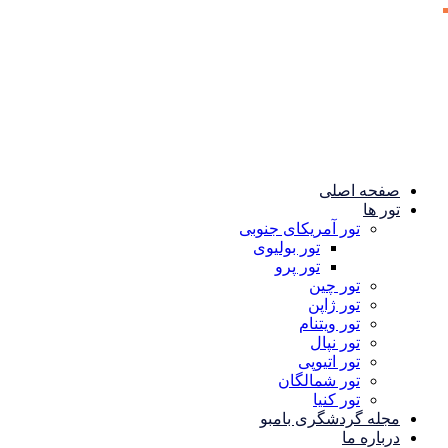
صفحه اصلی
تور ها
تور آمریکای جنوبی
تور بولیوی
تور پرو
تور چین
تور ژاپن
تور ویتنام
تور نپال
تور اتیوپی
تور شمالگان
تور کنیا
مجله گردشگری بامبو
درباره ما