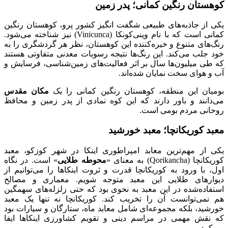
کوهستان رنگین کمانی؛ پدر زمین
یکی از جاذبه‌های طبیعی شگفت انگیز کشور پرو، کوهستان رنگین
کمانی است که با نام وینی‌کونکا (Vinicunca) نیز شناخته می‌شود.
رنگ‌های متنوع و خیره‌کننده این کوهستان، نظر هر گردشگری را به
خود جلب می‌کند. این رنگ‌ها نتیجه رسوبات معدنی متفاوتی هستند
که طی میلیون‌ها سال بر اثر فعالیت‌های زمین‌شناسی، فرسایش و
آب و هوای سخت نمایان شده‌اند.
بومیان این منطقه، کوهستان رنگین کمانی را یک
مکان مقدس
می‌دانند و باور دارند که این کوه نمادی از پدر زمین و محافظ
روحانی مردم بومی است.
معبد کوریکانچا؛ معبد خورشید
یکی از مهم‌ترین معابد امپراطوری اینکا در شهر کوزکو، معبد
کوریکانچا (Qorikancha) به معنای «
محوطه طلایی
» است. در نگاه
اول، با ورود به کوریکانچا قدرت و ثروت اینکاها را می‌توانیم از
دیوارهای طلایی این معبد متوجه شویم. معماری و مصالح
استفاده‌شده در این معبد به نحوی بود که حتی زلزله‌های سهمگین
هم نمی‌توانست آن را تخریب کند. کوریکانچا نه تنها یک معبد
خورشید، بلکه مجموعه‌ای شامل معابد ماه، ستارگان و سیارات بود
که نقش مهمی در مراسم دینی و تقویم کشاورزی اینکاها ایفا
می‌کرد.