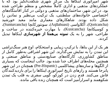
شهر امپراتوری اینکاها یک مرکز شهری شگفت‌انگیز بود که با
عملکردهای مذهبی و اداری کاملاً مشخص و منظم طراحی شده
بود. در این شهر، ساختمان‌های مذهبی و دولتی در کنار اقامتگاه‌های
اختصاصی خانواده‌های سلطنتی، یک ترکیب بی‌نظیر و نمادین را
شکل داده بودند. شاهکارهای معماری مانند معبد خورشید
(Qoricancha)، آکلاواسی (Aqllahuasi)، سونتورکانچا (Sunturcancha)،
و کوسیکانچا (Kusicancha)، با مهارت خیره‌کننده در ساخت و
طراحی، شهر را به یک
نمونه بی‌همتا از شهرسازی
اینکاها تبدیل
کردند.
هر یک از این بناها، با ترکیب زیبایی و استحکام، اوج هنر سنگ‌تراشی
این تمدن را به نمایش می‌گذارند. این شهر اشرافی به‌طور کامل از
مناطق کشاورزی، کارگاه‌های صنایع‌دستی و مناطق صنعتی و
همچنین محله‌های اطراف جدا شده بود. جالب اینجاست که بسیاری
از الگوها و سازه‌های پیشاکلمبی (Pre-Hispanic) همچنان در این شهر
پابرجا هستند و رازهای تاریخ امپراتوری اینکاها را برای بازدیدکنندگان
فاش می‌کنند. قدم زدن در کوزکو، گویی سفری به قلب یک تمدن
شکوهمند و اسرارآمیز است که همچنان زنده باقی مانده.