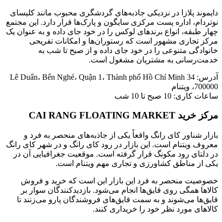
دایموند پلازا در نزدیکی جاذبه‌های گردشگری محبوب مانند کلیسای
نوتردام، اداره پست مرکزی سایگون و پارک‌ها قرار دارد. این مجتمع
چهار طبقه، انواع برندهای لوکس را در خود جای داده و به عنوان یک
مرکز تجاری مشهور است که رستوران‌ها و امکانات تفریحی
خانوادگی متنوعی را در خود جای داده و از صبح تا شب به
خدمت‌رسانی به مشتریان مشغول است.
آدرس: 34 Lê Duẩn، Bến Nghé، Quận 1، Thành phố Hồ Chí Minh
700000، ویتنام
ساعات کاری: 10 صبح تا 10 شب
مرکز خرید CAI RANG FLOATING MARKET
بازار شناور کای رانگ واقعاً یکی از جاذبه‌های منحصر به فرد و
معروف ویتنام است. این بازار در رود کای رانگ و در شهر کای رانگ
در دلتای رود مکونگ قرار گرفته است. موقعیت جغرافیایی آن در
یکی از مناطق کشاورزی و تجاری مهم ویتنام است.
خصوصیت منحصر به فرد این بازار این است که خرید و فروش
کالاها همگی روی قایق‌ها انجام می‌شود. بازدیدکنندگان سوار بر
قایق‌ها می‌شوند و به سمت قایق‌های فروشندگان پارو می‌زنند تا
کالاهای مورد نظر خود را خریداری کنند.