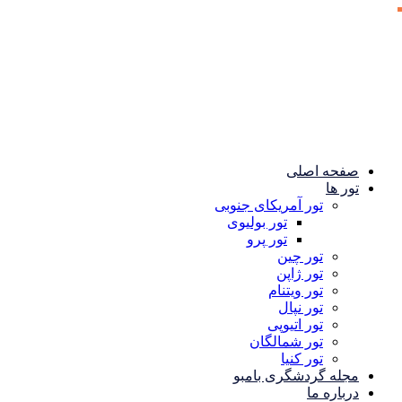
صفحه اصلی
تور ها
تور آمریکای جنوبی
تور بولیوی
تور پرو
تور چین
تور ژاپن
تور ویتنام
تور نپال
تور اتیوپی
تور شمالگان
تور کنیا
مجله گردشگری بامبو
درباره ما