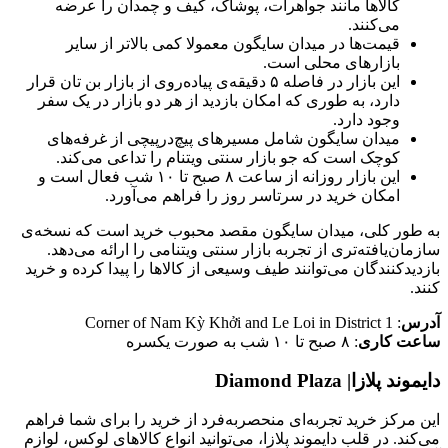
کالاها مانند جواهرات، پوشاک، کیف و چمدان را عرضه
می‌کنند.
قیمت‌ها در میدان سایگون معمولا کمی بالاتر از سایر
بازارهای محلی است.
این بازار در فاصله ۵ دقیقه‌ی پیاده‌روی از بازار بن تان قرار
دارد، به طوری که امکان بازدید از هر دو بازار در یک سفر
وجود دارد.
میدان سایگون شامل مسیرهای پیچ‌درپیچی از غرفه‌های
کوچک است که جو بازار سنتی ویتنام را تداعی می‌کند.
این بازار روزانه از ساعت ۸ صبح تا ۱۰ شب فعال است و
امکان خرید در سرتاسر روز را فراهم می‌آورد.
به طور کلی، میدان سایگون مقصد محبوب خرید است که نسخه‌ی
سازمان‌یافته‌تری از تجربه بازار سنتی ویتنامی را ارائه می‌دهد.
بازدیدکنندگان می‌توانند طیف وسیعی از کالاها را پیدا کرده و خرید
کنند.
آدرس
: Corner of Nam Kỳ Khởi and Le Loi in District 1
ساعت کاری
: ۸ صبح تا ۱۰ شب به صورت یکسره
دایموند پلازا| Diamond Plaza
این مرکز خرید تجربه‌ای منحصربه‌فرد از خرید را برای شما فراهم
می‌کند. در قلب دایموند پلازا، می‌توانید انواع کالاهای لوکس، لوازم