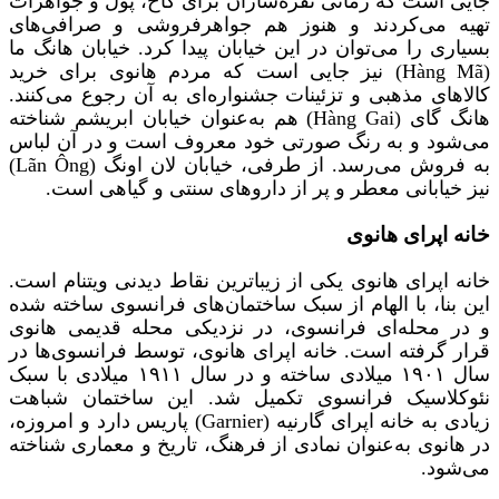
جایی است که زمانی نقره‌سازان برای کاخ، پول و جواهرات
تهیه می‌کردند و هنوز هم جواهرفروشی‌ و صرافی‌‌های
بسیاری را می‌توان در این خیابان پیدا کرد. خیابان هانگ ما
(Hàng Mã) نیز جایی است که مردم هانوی برای خرید
کالاهای مذهبی و تزئینات جشنواره‌ای به آن رجوع می‌کنند.
هانگ گای (Hàng Gai) هم به‌عنوان خیابان ابریشم شناخته
می‌شود و به رنگ صورتی خود معروف است و در آن لباس
به فروش می‌رسد. از طرفی، خیابان لان اونگ (Lãn Ông)
نیز خیابانی معطر و پر از داروهای سنتی و گیاهی است.
خانه اپرای هانوی
خانه اپرای هانوی یکی از زیباترین نقاط دیدنی ویتنام است.
این بنا، با الهام از سبک ساختمان‌های فرانسوی ساخته شده
و در محله‌‌ای فرانسوی، در نزدیکی محله قدیمی هانوی
قرار گرفته است. خانه اپرای هانوی، توسط فرانسوی‌ها در
سال ۱۹۰۱ میلادی ساخته و در سال ۱۹۱۱ میلادی با سبک
نئوکلاسیک فرانسوی تکمیل شد. این ساختمان شباهت
زیادی به خانه اپرای گارنیه (Garnier) پاریس دارد و امروزه،
در هانوی به‌عنوان نمادی از فرهنگ، تاریخ و معماری شناخته
می‌شود.