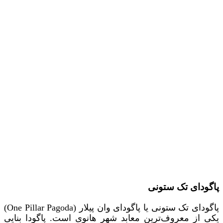
پاگودای تک ستونی
پاگودای تک ستونی یا ﭘﺎﮔﻮﺩای وان ﭘﯿﻼر (One Pillar Pagoda)
یکی از معروف‌ترین معابد شهر هانوی است. پاگودا بنایی