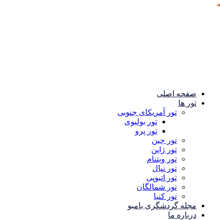
صفحه اصلی
تور ها
تور آمریکای جنوبی
تور بولیوی
تور پرو
تور چین
تور ژاپن
تور ویتنام
تور نپال
تور اتیوپی
تور شمالگان
تور کنیا
مجله گردشگری بامبو
درباره ما