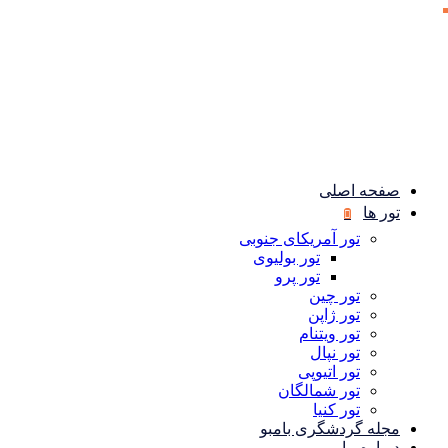
صفحه اصلی
تور ها
تور آمریکای جنوبی
تور بولیوی
تور پرو
تور چین
تور ژاپن
تور ویتنام
تور نپال
تور اتیوپی
تور شمالگان
تور کنیا
مجله گردشگری بامبو
درباره ما