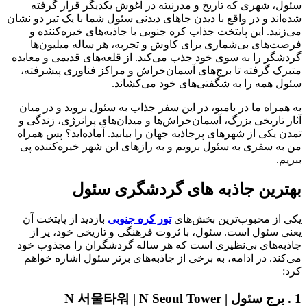
سئول، شهری که تاریخ و مدرنیته در آغوش یکدیگر قرار گرفته
شده‌اند و در واقع با دیدن جاهای دیدنی سئول شما با یک تیر دو نشان
می‌زنید. این پایتخت جذاب کره جنوبی با جاذبه‌های خیره‌کننده و
فرصت‌های بی‌شماری برای کاوش و تجربه، هر ساله میلیون‌ها
گردشگر را به سوی خود جذب می‌کند. از قلعه‌های قدیمی و معابده
متبرک گرفته تا برج‌های آسمان‌خراش و مراکز فناوری پیشرفته،
سئول همه را به شگفتی‌های خود می‌کشاند.
به همراه ما در بامبو، در این سفر جذاب به سئول بروید و در میان
آثار تاریخی بزرگ، آسمان‌خراش‌ها و میدان‌های پرانرژی، زندگی و
تمدن یکی از شهرهای پرجاذبه جهان را بیابید. آماده‌اید؟ پس همراه
من به سفری به سئول برویم و به رازهای این شهر خیره‌کننده پی
ببریم.
بهترین جاذبه های گردشگری سئول
یکی از محبوب‌ترین بخش‌های
تور کره جنوبی
بازدید از پایتخت آن
یعنی سئول است. سئول، با ثروت فرهنگی و تاریخی خود، پر از
جاذبه‌های بی‌نظیری است که هر ساله گردشگران را مجذوب خود
می‌کند. در ادامه، به برخی از جاذبه‌های برتر سئول اشاره خواهم
کرد:
1 . برج سئول | N 서울타워 | N Seoul Tower