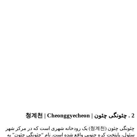
2 . چئونگی چئون | 청계천 | Cheonggyecheon
چئونگی چئون (청계천) یک رودخانه شهری است که در مرکز شهر
سئول، پایتخت کره جنوبی واقع شده است. نام “چئونگی چئون” به