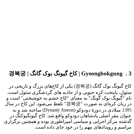
3 . Gyeongbokgung | کاخ گیونگ بوک گانگ | 경복궁
کاخ گیونگ بوک گانگ (경복궁) یکی از کاخ‌های بزرگ و تاریخی در
سئول، پایتخت کره جنوبی و از جاذبه های گردشگری سئول است.
نام “گیونگ بوک گونگ” به معنای “کاخ خشم به خوشبختی” است و
در زبان کره‌ای به صورت “경복궁” تلفظ می‌شود. این کاخ در سال
1395 میلادی در دورهٔ دودوکو (Dynasty Joseon) ساخته شد و به
عنوان مقر اصلی پادشاهان دودوکو واقع شد. کاخ گیونگبوکنگ در
گذشته مرکز اجرایی و سیاسی امپراطوری بوده و همچنین برگزاری
مراسم و رویدادهای مهم را در خود جای داده است.