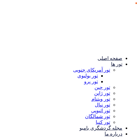
صفحه اصلی
تور ها
تور آمریکای جنوبی
تور بولیوی
تور پرو
تور چین
تور ژاپن
تور ویتنام
تور نپال
تور اتیوپی
تور شمالگان
تور کنیا
مجله گردشگری بامبو
درباره ما