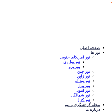
صفحه اصلی
تور ها
تور آمریکای جنوبی
تور بولیوی
تور پرو
تور چین
تور ژاپن
تور ویتنام
تور نپال
تور اتیوپی
تور شمالگان
تور کنیا
مجله گردشگری بامبو
درباره ما