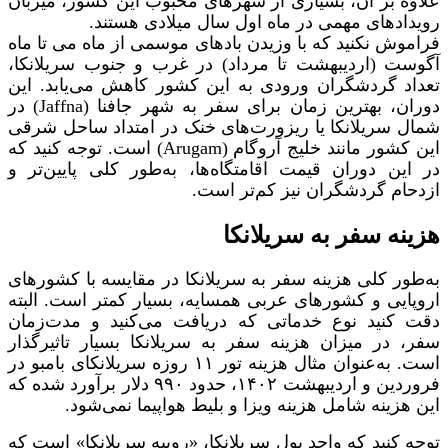
علاوه بر آن، بسیاری از شهرهای محبوب این کشور، میزبان
رویدادهای مهمی در ماه اول سال میلادی هستند.
فراموش نکنید که با وزیدن بادهای موسمی از ماه می تا ماه
آگوست (اردیبهشت تا مرداد) در غرب و جنوب سریلانکا،
تعداد گردشگران ورودی به این کشور کاهش می‌یابد. این
دوران، بهترین زمان برای سفر به شهر جافنا (Jaffna) در
شمال سریلانکا یا ریزورت‌های خنک در امتداد ساحل شرقی
این کشور مانند خلیج آروگام (Arugam) است. توجه کنید که
در این دوران قیمت اقامتگاه‌ها، به‌طور کلی پایین‌تر و
ازدحام گردشگران نیز کم‌تر است.
هزینه سفر به سریلانکا
به‌طور کلی هزینه سفر به سریلانکا در مقایسه با کشورهای
اروپایی و کشورهای عربی همسایه، بسیار کمتر است. البته
دقت کنید نوع خدماتی که دریافت می‌کنید و مدت‌زمان
سفر، در میزان هزینه سفر به سریلانکا بسیار تاثیرگذار
است. به‌عنوان مثال هزینه تور ۱۱ روزه سریلانکای بامبو در
فروردین و اردیبهشت ۱۴۰۲، حدود ۹۹۰ دلار برآورد شده که
این هزینه شامل هزینه ویزا و بلیط هواپیما نمی‌شود.
توجه کنید که واحد پول سریلانکا، «روپیه سریلانکا» است که