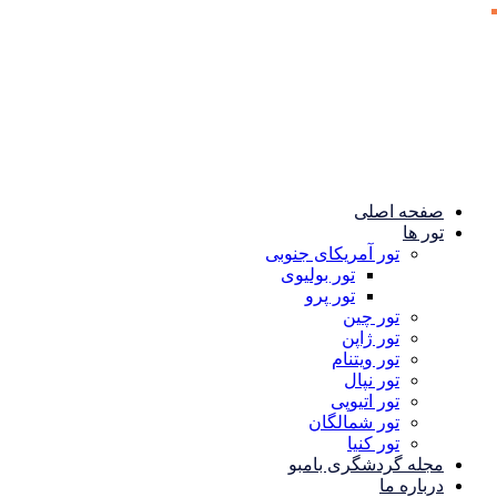
صفحه اصلی
تور ها
تور آمریکای جنوبی
تور بولیوی
تور پرو
تور چین
تور ژاپن
تور ویتنام
تور نپال
تور اتیوپی
تور شمالگان
تور کنیا
مجله گردشگری بامبو
درباره ما