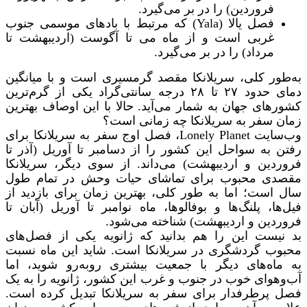
فروردین) را در بر می‌گیرد.
فصل یالا (Yala) که مرتبط با بادهای موسمی جنوب
غربی است و از ماه می تا آگوست (اردیبهشت تا
مرداد) را در بر می‌گیرد.
به‌طور کلی، سریلانکا مقصد گرمسیری است و با میانگین
دمای حدود ۲۷ تا ۲۸ درجه سانتی‌گراد یکی از گرم‌ترین
کشورهای جهان به شمار می‌آید. حالا با این اوصاف بهترین
زمان سفر به سریلانکا چه زمانی است؟
وب‌سایت Lonely Planet، فصل اوج سفر به سریلانکا برای
رفتن به سواحل این کشور را از دسامبر تا آوریل (آذر تا
فروردین و اردیبهشت) می‌داند. از سوی دیگر، سریلانکا
مقصدی محبوب برای تماشای حیات وحش در تمام طول
سال است؛ اما به طور کلی، بهترین زمان برای بازدید از
فیل‌ها، پلنگ‌ها و بوفالوها، ماه‌ نوامبر تا آوریل (آبان تا
فروردین و اردیبهشت) شناخته می‌شود.
بد نیست این را هم بدانید که ژانویه یکی از فصل‌های
محبوب گردشگری در سریلانکا است. شاید این ماه نسبت
به ماه‌های دیگر با جمعیت بیشتری روبه‌رو شوید، اما
آب‌و‌هوای خوب در جنوب و غرب این کشور، ژانویه را به یک
فصل پرطرفدار برای سفر به سریلانکا تبدیل کرده است.