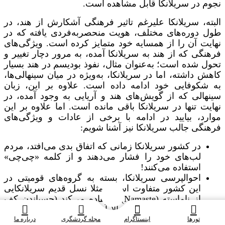
نجوم در سریلانکا قابل مشاهده است.
البته، سریلانکا علیرغم تاثیر فرهنگی آشکارش از هند، در
طول دوره‌های مختلف، هویت منحصر‌به‌فردی یافته که در
نهایت آن را از همسایه خود متمایز کرده است. ویژگی‌های
فرهنگی که از هند به سریلانکا آمده، به مرور دچار تغییر و‌
تحول شده است؛ به‌عنوان مثال، نفوذ بودیسم در هند بسیار
کاهش داشته، اما در سریلانکا، به‌ویژه در میان سینهالی‌ها،
به شکوفایی خود ادامه داده است. علاوه بر این، زبان
سینهالی که از گویش‌های هند و آریایی به وجود آمده، در
نهایت تنها در سریلانکا باقی مانده است. اما علاوه بر این
موارد، بیایید در ادامه با برخی از عادات و ویژگی‌های
فرهنگی جالب سریلانکا نیز آشنا شویم:
در کشور سریلانکا زمانی که اتفاق بدی می‌افتد، مردم
لب‌های خود را فشار می‌دهند و از کلمه «چی‌چی»
استفاده می‌کنند!
احوالپرسی‌ سریلانکا، بسته به گروه‌های قومیتی در
این کشور متفاوت است؛ مثلا نسل قدیم سریلانکایی
از ناماسته (Namaste) استفاده می‌کند (چسباندن کف
دست‌ها به یکدیگر و بالا آوردن آن تا چانه، به همراه
تکان دادن آرام سر). از سوی دیگر، سینهالی‌ها ممکن
تورها
اینستاگرام
مجله گردشگری
درباره ما