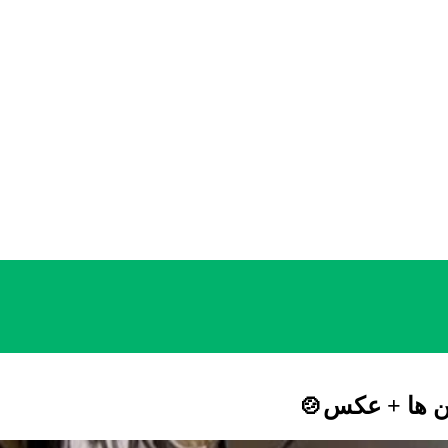
رین ها + عکس🍲