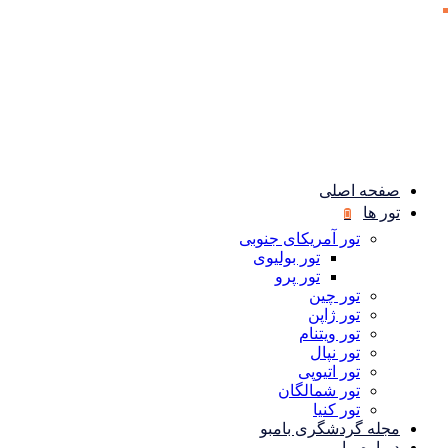
صفحه اصلی
تور ها
تور آمریکای جنوبی
تور بولیوی
تور پرو
تور چین
تور ژاپن
تور ویتنام
تور نپال
تور اتیوپی
تور شمالگان
تور کنیا
مجله گردشگری بامبو
درباره ما