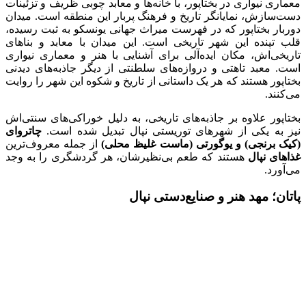
معماری نیواری در بختاپور، با خانه‌ها و معابد چوبی ظریف و تزئینات
دست‌سازش، نمایانگر تاریخ و فرهنگ پربار این منطقه است. میدان
دوربار بختاپور که در فهرست میراث جهانی یونسکو به ثبت رسیده،
قلب تپنده‌ این شهر تاریخی است. این میدان با معابد و بناهای
تاریخی‌اش، مکان ایده‌آلی برای آشنایی با هنر و معماری نیواری
است. معبد تاهتی و دروازه‌های سلطنتی از دیگر جاذبه‌های دیدنی
بختاپور هستند که هر یک داستانی از تاریخ و شکوه این شهر را روایت
می‌کنند.
بختاپور علاوه بر جاذبه‌های تاریخی، به دلیل خوراکی‌های سنتی‌اش
نیز به یکی از شهرهای توریستی نپال تبدیل شده است.
چاتروای
(کیک برنجی) و یوگورتی (ماست غلیظ محلی)
از جمله‌ معروف‌ترین
غذاهای نپال
هستند که طعم بی‌نظیرشان، هر گردشگری را به وجد
می‌آورد.
پاتان؛ مهد هنر و صنایع‌دستی نپال