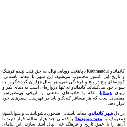
کاتماندو (Kathmandu)،
پایتخت رویایی نپال
، به حق قلب تپنده‌ فرهنگ
و تاریخ این کشور محسوب می‌شود. این شهر با معابد باستانی،
کوچه‌های پیچ در پیچ و فرهنگی غنی، هر سال هزاران گردشگر را به
سوی خود می‌کشاند. کاتماندو نه تنها دروازه‌ای است به دنیای بکر و
زیبای
هیمالیا
، بلکه با جاذبه‌های مذهبی و تاریخی بی‌نظیرش،
مقصدی است که هر مسافر کنجکاو باید در فهرست سفرهای خود
قرار دهد.
در دل
شهر کاتماندو
، معابد باستانی همچون پاشوپاتینات و سوا‌یامبونا
(معروف به
معبد میمون‌ها
) با قدمتی چند هزار ساله، قرار دارند تا
آن‌ها را با عمق تاریخ و فرهنگ غنی نپال آشنا سازند. این بناهای