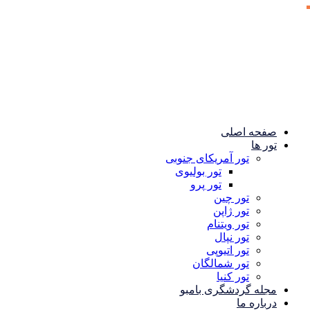
صفحه اصلی
تور ها
تور آمریکای جنوبی
تور بولیوی
تور پرو
تور چین
تور ژاپن
تور ویتنام
تور نپال
تور اتیوپی
تور شمالگان
تور کنیا
مجله گردشگری بامبو
درباره ما