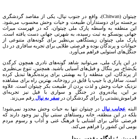
چیتوان (Chitwan)، واقع در جنوب نپال، یکی از مقاصد گردشگری
برجسته برای دوستداران طبیعت و حیات وحش محسوب می‌شود.
این منطقه به واسطه پارک ملی چیتوان، که در فهرست میراث
جهانی یونسکو به ثبت رسیده، به شهرتی جهانی دست یافته است.
پارک ملی چیتوان زیستگاهی بی‌نظیر برای گونه‌های متنوعی از
حیوانات و پرندگان بوده و فرصتی طلایی برای تجربه سافاری در دل
جنگل‌های استوایی فراهم می‌آورد.
در این پارک ملی، می‌توانید شاهد گونه‌های نادری همچون کرگدن
یک‌شاخ، ببر بنگال و فیل‌های آسیایی باشید. همچنین، تنوع بی‌نظیری
از پرندگان، این منطقه را به بهشتی برای پرنده‌نگرها تبدیل کرده
است. سافاری با جیپ یا قایق در رودخانه، بهترین راه برای مشاهده
نزدیک حیات وحش و لذت بردن از طبیعت بکر چیتوان است. علاوه
بر این، پیاده‌روی در جنگل و سواری با فیل نیز تجربه‌ای
فراموش‌نشدنی را برای گردشگران در
سفر به نپال
رقم می‌زند.
البته
عجایب نپال
در چیتوان تنها به حیات وحش محدود نمی‌شود!
بلکه در این منطقه، خانه روستاهای سنتی نپال نیز وجود دارند که
فرصتی عالی برای آشنایی با فرهنگ غنی و آداب و رسوم مردم
بومی این کشور را فراهم می‌کند.
لومبینی؛ زادگاه مقدس بودا