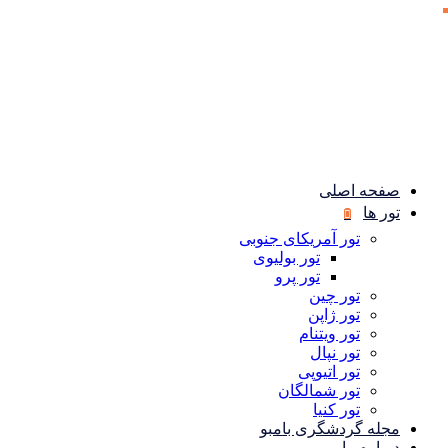
صفحه اصلی
تور ها
تور آمریکای جنوبی
تور بولیوی
تور پرو
تور چین
تور ژاپن
تور ویتنام
تور نپال
تور اتیوپی
تور شمالگان
تور کنیا
مجله گردشگری بامبو
درباره ما