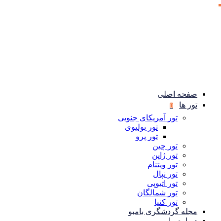
صفحه اصلی
تور ها
تور آمریکای جنوبی
تور بولیوی
تور پرو
تور چین
تور ژاپن
تور ویتنام
تور نپال
تور اتیوپی
تور شمالگان
تور کنیا
مجله گردشگری بامبو
درباره ما