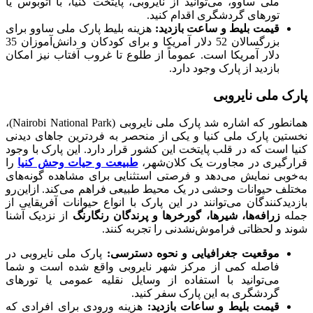
ملی ساوو، می‌توانید از نایروبی، پایتخت کنیا، با اتوبوس یا
تورهای گردشگری اقدام کنید.
قیمت بلیط و ساعت بازدید:
هزینه بلیط پارک ملی ساوو برای
بزرگسالان 52 دلار آمریکا و برای کودکان و دانش‌آموزان 35
دلار آمریکا است. عموماً از طلوع تا غروب آفتاب نیز امکان
بازدید از پارک وجود دارد.
پارک ملی نایروبی
همانطور که اشاره شد پارک ملی نایروبی (Nairobi National Park)،
نخستین پارک ملی کنیا و یکی از منحصر به فردترین جاهای دیدنی
کنیا است که در قلب پایتخت این کشور قرار دارد. این پارک با وجود
قرارگیری در مجاورت یک کلان‌شهر،
طبیعت و حیات وحش کنیا
را
به‌خوبی نمایش می‌دهد و فرصتی استثنایی برای مشاهده گونه‌های
مختلف حیوانات وحشی در یک محیط طبیعی فراهم می‌کند. ازاین‌رو
بازدیدکنندگان می‌توانند در این پارک با انواع حیوانات آفریقایی از
جمله
زرافه‌ها، شیرها، گورخرها و پرندگان رنگارنگ
از نزدیک آشنا
شوند و لحظاتی فراموش‌نشدنی را تجربه کنند.
موقعیت جغرافیایی و نحوه دسترسی:
پارک ملی نایروبی در
فاصله کمی از مرکز شهر نایروبی واقع شده است و شما
می‌توانید با استفاده از وسایل نقلیه عمومی یا تورهای
گردشگری به این پارک سفر کنید.
قیمت بلیط و ساعات بازدید:
هزینه ورودی برای افرادی که