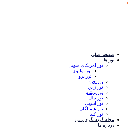
صفحه اصلی
تور ها
تور آمریکای جنوبی
تور بولیوی
تور پرو
تور چین
تور ژاپن
تور ویتنام
تور نپال
تور اتیوپی
تور شمالگان
تور کنیا
مجله گردشگری بامبو
درباره ما