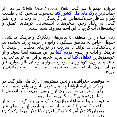
دروازه جهنم یا هلز گیت (Hells Gate National Park) نیز یکی از
جداب‌ترین
پارک های ملی کشور کنیا
محسوب می‌شود که با طبیعت
بکر و مناظر خیره‌کننده‌اش، هر گردشگری را به وجد می‌آورد. هلز
گیت، به دلیل وجود صخره‌های آتشفشانی،
دره‌های عمیق و
چشمه‌های آب گرم
، به این اسم معروف شده است.
زنان کنیا در این منطقه، با لباس‌های رنگارنگ و فرهنگ غنی‌شان،
جلوه‌ای خاص به مناطق مسکونی واقع در حومه پارک بخشیده‌اند.
بازدیدکنندگان می‌توانند با شرکت در تورهای محلی، از نزدیک با
فرهنگ و آداب و رسوم
مردم کنیا
در این منطقه آشنا شوند و از
خوشمزه‌ترین
غذاهای کنیا
لذت ببرند. علاوه بر این، می‌توانید تجاربی
مانند پیاده‌روی، کوهنوردی، دوچرخه‌سواری و حتی بالن‌سواری نیز
در این پارک داشته باشید که تجربه سفر شما را به یادماندنی‌تر
می‌کند.
موقعیت جغرافیایی و نحوه دسترسی:
پارک ملی هلز گیت در
نزدیکی
دریاچه نایواشا
و شمال غربی نایروبی واقع شده است.
برای دسترسی به این پارک از نایروبی، می‌توانید با اتومبیل یا
از طریق تورهای گردشگری به آنجا بروید.
قیمت بلیط و ساعات بازدید:
پارک ملی هلز گیت روزانه از
ساعت 6 صبح تا 6 عصر باز است و بازدید از آن، برای غیر
مقیمان 25 دلار آمریکا (بزرگسالان) و 18 دلار آمریکا (کودکان)
هزینه دارد.