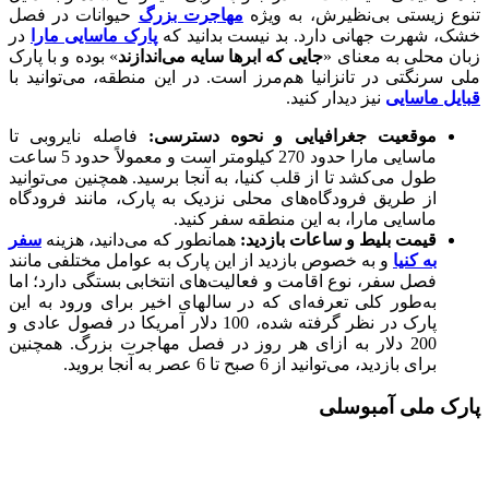
تنوع زیستی بی‌نظیرش، به ویژه
مهاجرت بزرگ
حیوانات در فصل
خشک، شهرت جهانی دارد. بد نیست بدانید که
پارک ماسایی مارا
در
زبان محلی به معنای «
جایی که ابرها سایه می‌اندازند
» بوده و با پارک
ملی سرنگتی در تانزانیا هم‌مرز است. در این منطقه، می‌توانید با
قبایل ماسایی
نیز دیدار کنید.
موقعیت جغرافیایی و نحوه دسترسی:
فاصله نایروبی تا
ماسایی مارا حدود 270 کیلومتر است و معمولاً حدود 5 ساعت
طول می‌کشد تا از قلب کنیا، به آنجا برسید. همچنین می‌توانید
از طریق فرودگاه‌های محلی نزدیک به پارک، مانند فرودگاه
ماسایی مارا، به این منطقه سفر کنید.
قیمت بلیط و ساعات بازدید:
همانطور که می‌دانید، هزینه
سفر
به کنیا
و به خصوص بازدید از این پارک به عوامل مختلفی مانند
فصل سفر، نوع اقامت و فعالیت‌های انتخابی بستگی دارد؛ اما
به‌طور کلی تعرفه‌ای که در سال‎های اخیر برای ورود به این
پارک در نظر گرفته شده، 100 دلار آمریکا در فصول عادی و
200 دلار به ازای هر روز در فصل مهاجرت بزرگ. همچنین
برای بازدید، می‌توانید از 6 صبح تا 6 عصر به آنجا بروید.
پارک ملی آمبوسلی