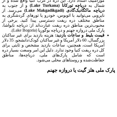
موزامبیک امتداد دارد. این دره در غرب کنیا واقع شده و از
شمال به
دریاچه تورکانا (Lake Turkana)
و از جنوب به
دریاچه ماکگادیک‌گادی (Lake Makgadikgadi)
می‌رسد. از
نایروبی می‌توانید با اتوبوس، خودرو یا تورهای گردشگری به
مناطق مختلف دره ریفت دسترسی پیدا کنید. برخی از
محبوب‌ترین مناطق دره ریفت عبارت‌اند از: دریاچه نایواشا،
پارک ملی دروازه جهنم و دریاچه بوگوریا (Lake Bogoria).
قیمت بلیط و ساعات بازدید:
هزینه بازدید برای غیر ساکنان
بزرگسال، 60 دلار آمریکا و غیر ساکنان کودک/دانشجو، 35 دلار
آمریکا است، همچنین، ساعات بازدید مشخص و ثابتی برای
کل دره ریفت کنیا وجود ندارد. دلیل این امر وسعت بسیار دره
است که شامل پارک‌های ملی، دریاچه‌ها، مناطق
حفاظت‌شده و روستاهای محلی می‌شود.
پارک ملی هلز گیت یا دروازه جهنم