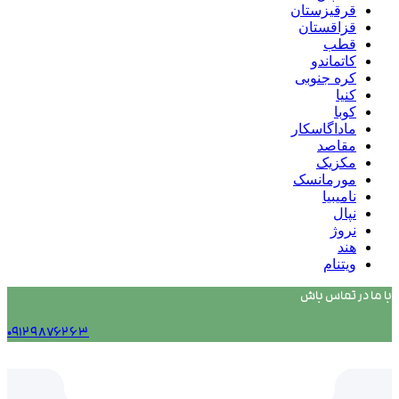
قرقیزستان
قزاقستان
قطب
کاتماندو
کره جنوبی
کنیا
کوبا
ماداگاسکار
مقاصد
مکزیک
مورمانسک
نامیبیا
نپال
نروژ
هند
ویتنام
با ما در تماس باش
۰۹۱۲۹۸۷۶۲۶۳