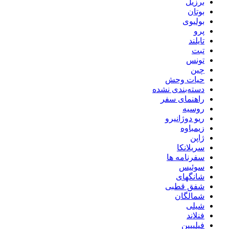
برزیل
بوتان
بولیوی
پرو
تایلند
تبت
تونس
چین
حیات وحش
دسته‌بندی نشده
راهنمای سفر
روسیه
ریو دوژانیرو
زیمباوه
ژاپن
سریلانکا
سفرنامه ها
سوئیس
شانگهای
شفق قطبی
شمالگان
شیلی
فنلاند
فیلیپین