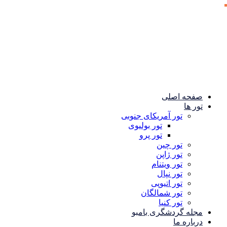
صفحه اصلی
تور ها
تور آمریکای جنوبی
تور بولیوی
تور پرو
تور چین
تور ژاپن
تور ویتنام
تور نپال
تور اتیوپی
تور شمالگان
تور کنیا
مجله گردشگری بامبو
درباره ما