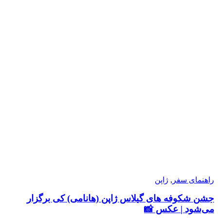
راهنمای سفر
,
ژاپن
جشن شکوفه های گیلاس ژاپن (هانامی) کی برگزار
می‌شود | عکس 📸