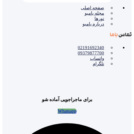
صفحه اصلی
مجله بامبو
تورها
درباره بامبو
تماس
باما
02191692340
09379877700
واتساپ
تلگرام
برای ماجراجویی آماده شو
Whatsapp