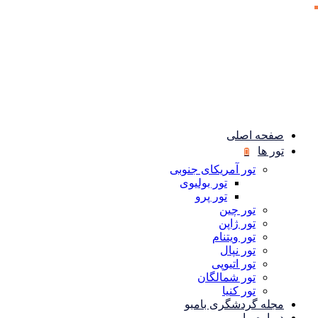
صفحه اصلی
تور ها
تور آمریکای جنوبی
تور بولیوی
تور پرو
تور چین
تور ژاپن
تور ویتنام
تور نپال
تور اتیوپی
تور شمالگان
تور کنیا
مجله گردشگری بامبو
درباره ما