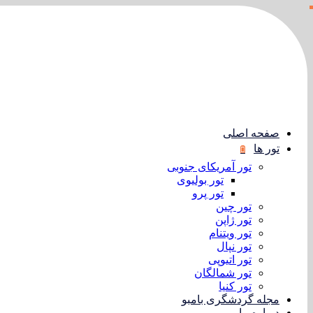
صفحه اصلی
تور ها
تور آمریکای جنوبی
تور بولیوی
تور پرو
تور چین
تور ژاپن
تور ویتنام
تور نپال
تور اتیوپی
تور شمالگان
تور کنیا
مجله گردشگری بامبو
درباره ما