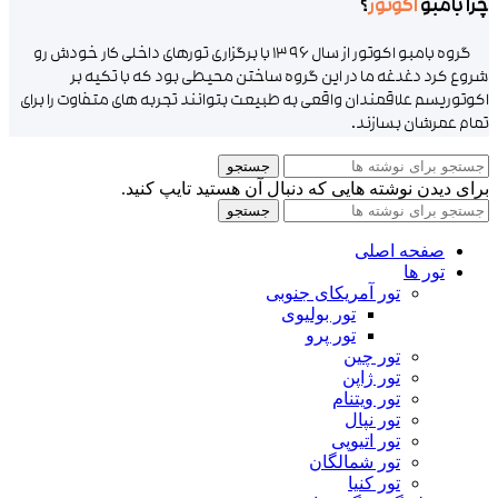
چرا بامبو
اکوتور
؟
گروه بامبو اکوتور از سال ۱۳۹۶ با برگزاری تورهای داخلی کار خودش رو
شروع کرد دغدغه ما در این گروه ساختن محیطی بود که با تکیه بر
اکوتوریسم علاقمندان واقعی به طبیعت بتوانند تجربه های متفاوت را برای
تمام عمرشان بسازند.
جستجو
برای دیدن نوشته هایی که دنبال آن هستید تایپ کنید.
جستجو
صفحه اصلی
تور ها
تور آمریکای جنوبی
تور بولیوی
تور پرو
تور چین
تور ژاپن
تور ویتنام
تور نپال
تور اتیوپی
تور شمالگان
تور کنیا