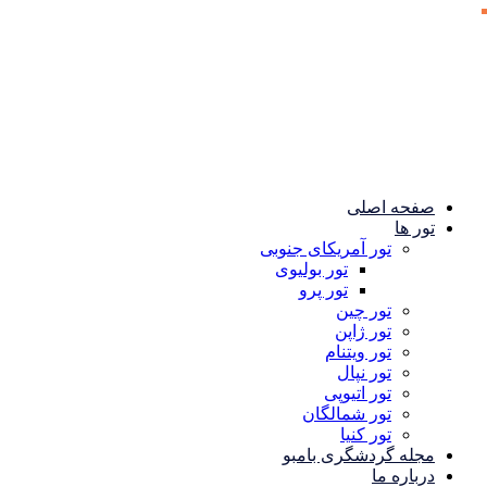
صفحه اصلی
تور ها
تور آمریکای جنوبی
تور بولیوی
تور پرو
تور چین
تور ژاپن
تور ویتنام
تور نپال
تور اتیوپی
تور شمالگان
تور کنیا
مجله گردشگری بامبو
درباره ما