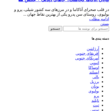
در قلب صحرای آتاکاما و در مرزهای سه کشور شیلی، پرو و
بولیوی، روستای سن پدرو یکی از بهترین نقاط جهان ...
ادامه مطلب
بستن
جستجو
دسته بندی ها
آرژانتین
آفریقای جنوبی
آمریکای جنوبی
اتیوپی
اوساکا
ایسلند
بالی
برزیل
بوتان
بولیوی
پرو
تایلند
تبت
تونس