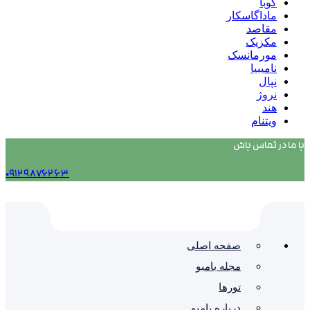
کوبا
ماداگاسکار
مقاصد
مکزیک
مورمانسک
نامیبیا
نپال
نروژ
هند
ویتنام
با ما در تماس باش
۰۹۱۲۹۸۷۶۲۶۳
صفحه اصلی
مجله بامبو
تورها
درباره بامبو