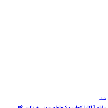
شیلی
بیابان آتاکاما کجاست؟ جاهای دیدنی + عکس 📸