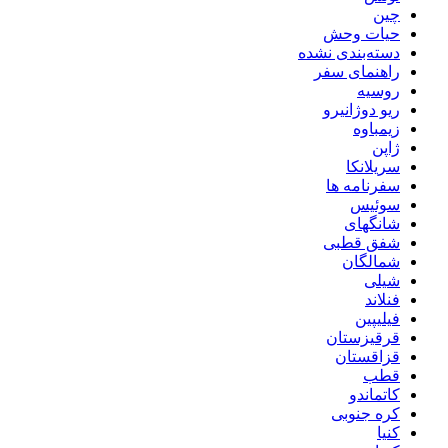
چین
حیات وحش
دسته‌بندی نشده
راهنمای سفر
روسیه
ریو دوژانیرو
زیمباوه
ژاپن
سریلانکا
سفرنامه ها
سوئیس
شانگهای
شفق قطبی
شمالگان
شیلی
فنلاند
فیلیپین
قرقیزستان
قزاقستان
قطب
کاتماندو
کره جنوبی
کنیا