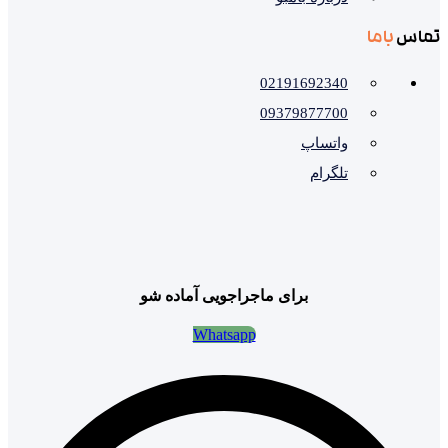
تماس
باما
02191692340
09379877700
واتساپ
تلگرام
برای ماجراجویی آماده شو
Whatsapp