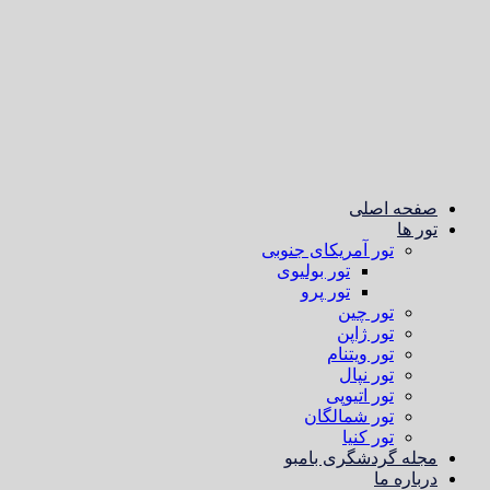
صفحه اصلی
تور ها
تور آمریکای جنوبی
تور بولیوی
تور پرو
تور چین
تور ژاپن
تور ویتنام
تور نپال
تور اتیوپی
تور شمالگان
تور کنیا
مجله گردشگری بامبو
درباره ما