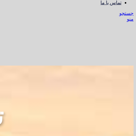
تماس با ما
جستجو
منو
ت