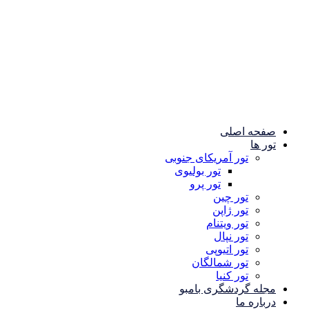
صفحه اصلی
تور ها
تور آمریکای جنوبی
تور بولیوی
تور پرو
تور چین
تور ژاپن
تور ویتنام
تور نپال
تور اتیوپی
تور شمالگان
تور کنیا
مجله گردشگری بامبو
درباره ما