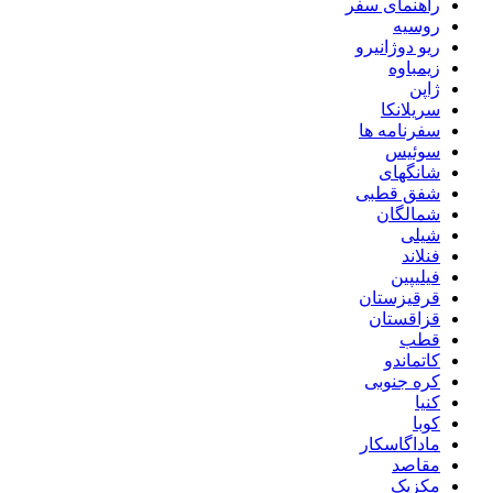
راهنمای سفر
روسیه
ریو دوژانیرو
زیمباوه
ژاپن
سریلانکا
سفرنامه ها
سوئیس
شانگهای
شفق قطبی
شمالگان
شیلی
فنلاند
فیلیپین
قرقیزستان
قزاقستان
قطب
کاتماندو
کره جنوبی
کنیا
کوبا
ماداگاسکار
مقاصد
مکزیک