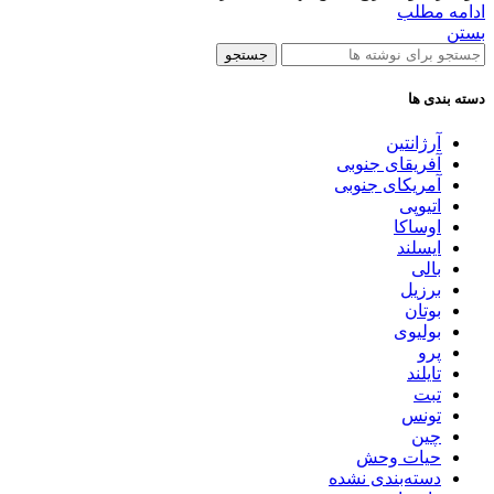
ادامه مطلب
بستن
جستجو
دسته بندی ها
آرژانتین
آفریقای جنوبی
آمریکای جنوبی
اتیوپی
اوساکا
ایسلند
بالی
برزیل
بوتان
بولیوی
پرو
تایلند
تبت
تونس
چین
حیات وحش
دسته‌بندی نشده