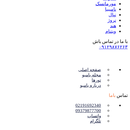
مورمانسک
نامیبیا
نپال
نروژ
هند
ویتنام
با ما در تماس باش
۰۹۱۲۹۸۷۶۲۶۳
صفحه اصلی
مجله بامبو
تورها
درباره بامبو
تماس
باما
02191692340
09379877700
واتساپ
تلگرام